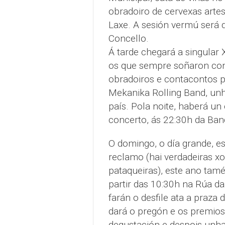
obradoiro de cervexas artes
Laxe. A sesión vermú será 
Concello.
Á tarde chegará a singular 
os que sempre soñaron con 
obradoiros e contacontos p
Mekanika Rolling Band, unh
país. Pola noite, haberá un
concerto, ás 22:30h da Ban
O domingo, o día grande, e
reclamo (hai verdadeiras xo
pataqueiras), este ano tam
partir das 10:30h na Rúa d
farán o desfile ata a praza 
dará o pregón e os premios
degustación e despois unha