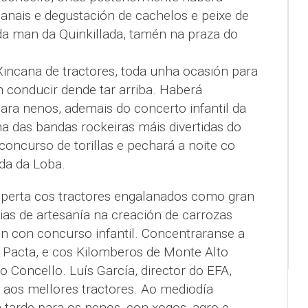
anais e degustación de cachelos e peixe de
da man da Quinkillada, tamén na praza do
Xincana de tractores, toda unha ocasión para
conducir dende tar arriba. Haberá
ara nenos, ademais do concerto infantil da
a das bandas rockeiras máis divertidas do
 concurso de torillas e pechará a noite co
da da Loba.
sperta cos tractores engalanados como gran
ias de artesanía na creación de carrozas
én con concurso infantil. Concentraranse a
a Pacta, e cos Kilomberos de Monte Alto
do Concello. Luís García, director do EFA,
 aos mellores tractores. Ao mediodía
 tarde para os nenos, con xogos, agro e