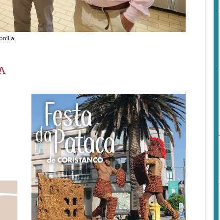
nilla
A