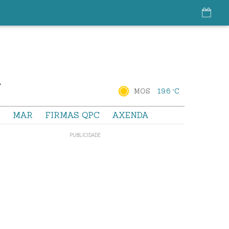
MOS
19.6 °C
S
MAR
FIRMAS QPC
AXENDA