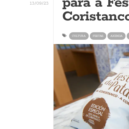
para a Fes
13/09/23
Coristanc
CULTURA
FESTAS
AXENDA