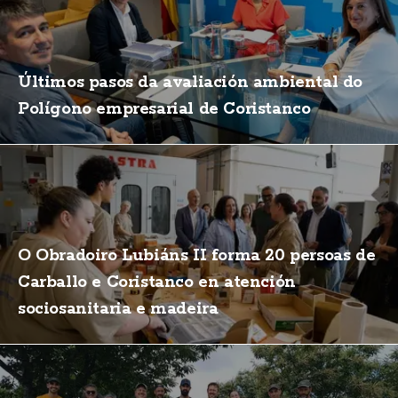
Últimos pasos da avaliación ambiental do
Polígono empresarial de Coristanco
O Obradoiro Lubiáns II forma 20 persoas de
Carballo e Coristanco en atención
sociosanitaria e madeira