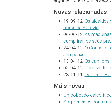
argumento en contra sexa o 
Novas relacionadas
19-09-12:
Os alcaldes 
obras da Autovía
.
06-06-12:
As máquinas 
cumplirán os seus pra
24-04-12:
O Conselleir
sen peaxe
.
13-04-12:
Os camións 
03-04-12:
Paralizadas 
28-11-11:
De Cee a Fis
Máis novas
Un poboado calcolítico
Sorprendidos dous mux