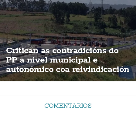
Critican as contradicións do
PP a nivel municipal e
autonómico coa reivindicación
de elimininación das peaxes
da AG-55
COMENTARIOS