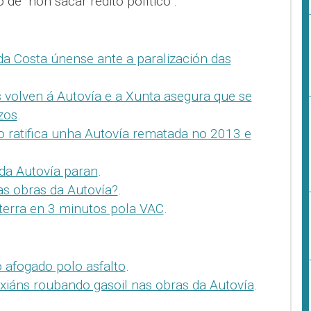
de "non sacar rédito político".
da Costa únense ante a paralización das
volven á Autovía e a Xunta asegura que se
zos
.
o ratifica unha Autovía rematada no 2013 e
da Autovía paran
.
as obras da Autovía?
.
terra en 3 minutos pola VAC
.
 afogado polo asfalto
.
iáns roubando gasoil nas obras da Autovía
.