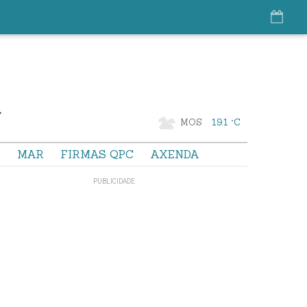
MOS
19.1 °C
S
MAR
FIRMAS QPC
AXENDA