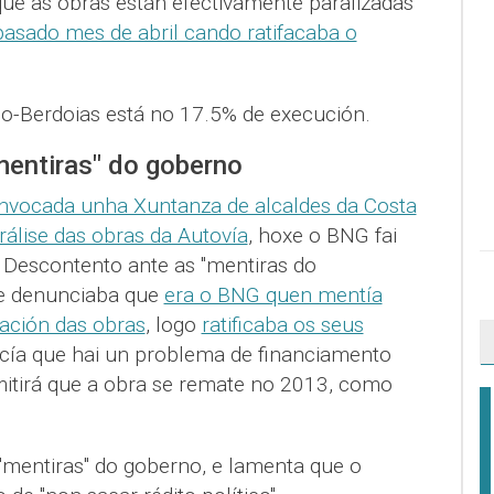
ue as obras están efectivamente paralizadas
pasado mes de abril cando ratifacaba o
lo-Berdoias está no 17.5% de execución.
entiras" do goberno
onvocada unha Xuntanza de alcaldes da Costa
rálise das obras da Autovía
, hoxe o BNG fai
 Descontento ante as "mentiras do
ue denunciaba que
era o BNG quen mentía
ación das obras
, logo
ratificaba os seus
cía que hai un problema de financiamento
itirá que a obra se remate no 2013, como
mentiras" do goberno, e lamenta que o