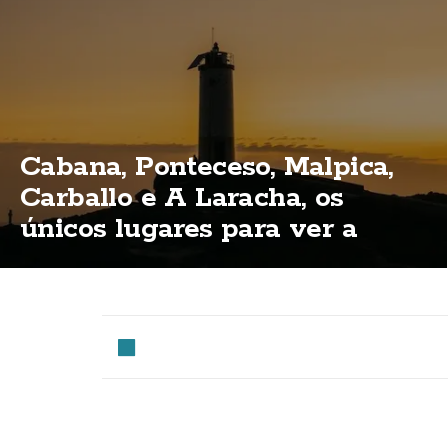
Cabana, Ponteceso, Malpica,
Carballo e A Laracha, os
únicos lugares para ver a
eclipse total na Costa da
Morte