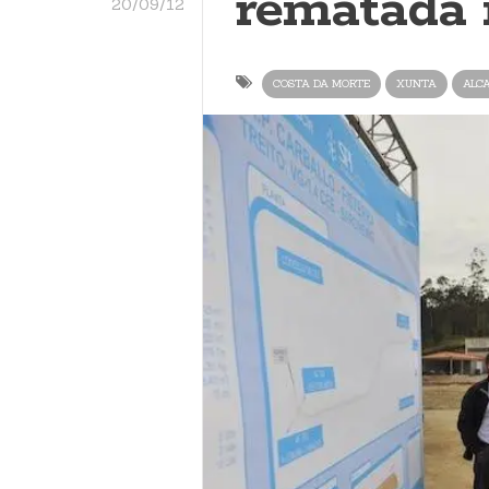
rematada 
20/09/12
COSTA DA MORTE
XUNTA
ALC