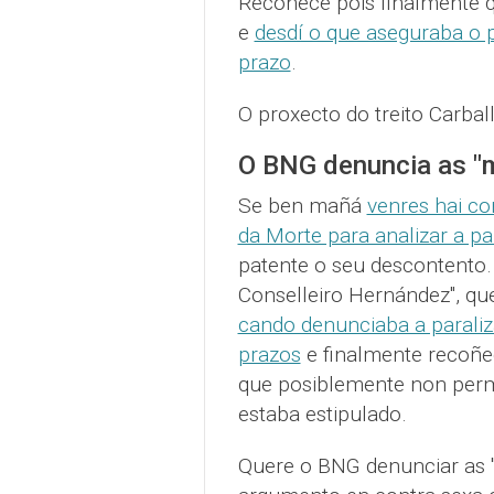
Recoñece pois finalmente q
e
desdí o que aseguraba o 
prazo
.
O proxecto do treito Carbal
O BNG denuncia as "m
Se ben mañá
venres hai c
da Morte para analizar a pa
patente o seu descontento.
Conselleiro Hernández", q
cando denunciaba a paraliz
prazos
e finalmente recoñe
que posiblemente non perm
estaba estipulado.
Quere o BNG denunciar as "