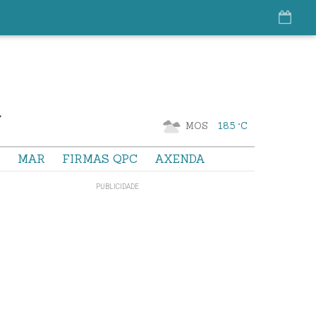
MOS
18.5 °C
S
MAR
FIRMAS QPC
AXENDA