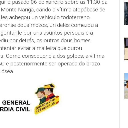
lugar o pasado 06 de xaneiro sobre as 11:30 da
 Monte Nariga, cando a vítima atopábase de
 lles achegou un vehículo todoterreno
áronse dous mozos, un deles comezou a
guntarlle por uns asuntos persoais e a
ediu por detrás, os outros dous homes
tentar evitar a malleira que durou
. Como consecuencia dos golpes, a vítima
AC e posteriormente ser operada do brazo
 ósea.