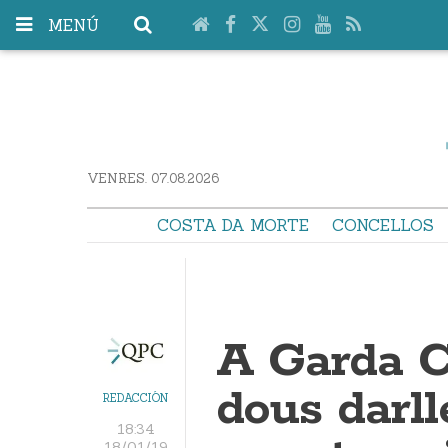
MENÚ
VENRES. 07.08.2026
COSTA DA MORTE
CONCELLOS
A Garda C
dous darll
REDACCIÓN
18:34
18/01/19