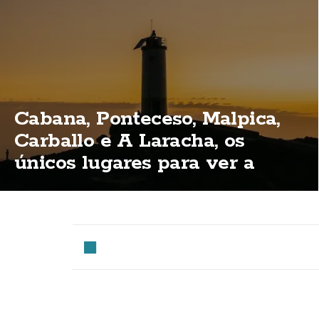
Cabana, Ponteceso, Malpica,
Carballo e A Laracha, os
únicos lugares para ver a
eclipse total na Costa da
Morte