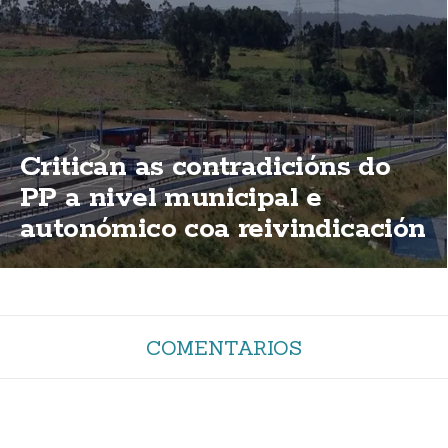
Critican as contradicións do
PP a nivel municipal e
autonómico coa reivindicación
de elimininación das peaxes
da AG-55
COMENTARIOS