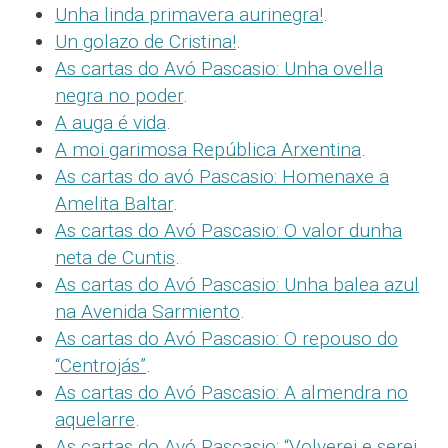
Unha linda primavera aurinegra!
.
Un golazo de Cristina!
.
As cartas do Avó Pascasio: Unha ovella
negra no poder
.
A auga é vida
.
A moi garimosa República Arxentina
.
As cartas do avó Pascasio: Homenaxe a
Amelita Baltar
.
As cartas do Avó Pascasio: O valor dunha
neta de Cuntis
.
As cartas do Avó Pascasio: Unha balea azul
na Avenida Sarmiento
.
As cartas do Avó Pascasio: O repouso do
“Centrojás”
.
As cartas do Avó Pascasio: A almendra no
aquelarre
.
As cartas do Avó Pascasio: “Volverei e serei