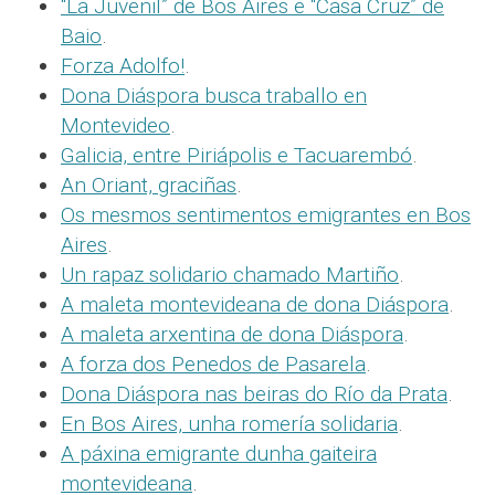
“La Juvenil” de Bos Aires e “Casa Cruz” de
Baio
.
Forza Adolfo!
.
Dona Diáspora busca traballo en
Montevideo
.
Galicia, entre Piriápolis e Tacuarembó
.
An Oriant, graciñas
.
Os mesmos sentimentos emigrantes en Bos
Aires
.
Un rapaz solidario chamado Martiño
.
A maleta montevideana de dona Diáspora
.
A maleta arxentina de dona Diáspora
.
A forza dos Penedos de Pasarela
.
Dona Diáspora nas beiras do Río da Prata
.
En Bos Aires, unha romería solidaria
.
A páxina emigrante dunha gaiteira
montevideana
.