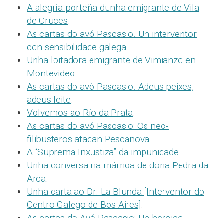
A alegría porteña dunha emigrante de Vila
de Cruces
.
As cartas do avó Pascasio. Un interventor
con sensibilidade galega
.
Unha loitadora emigrante de Vimianzo en
Montevideo
.
As cartas do avó Pascasio. Adeus peixes,
adeus leite
.
Volvemos ao Río da Prata
.
As cartas do avó Pascasio: Os neo-
filibusteros atacan Pescanova
.
A “Suprema Inxustiza” da impunidade
.
Unha conversa na mámoa de dona Pedra da
Arca
.
Unha carta ao Dr. La Blunda [Interventor do
Centro Galego de Bos Aires]
.
As cartas do Avó Pascasio: Un heroico