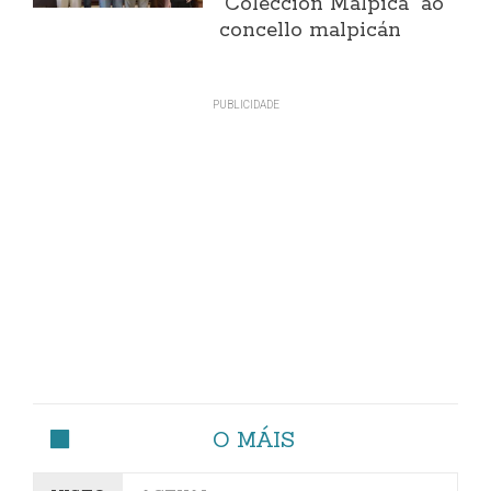
"Colección Malpica" ao
concello malpicán
O MÁIS