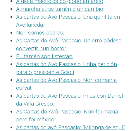
A dieta macricida do globo amarelo
.
A marcha atrás tamén é un cambio
.
As cartas do Avó Pascasio: Una quintita en
Avellaneda
.
Non somos pedras
.
As Cartas do Avó Pascasio: Un erro pódese
convertir nun horror
.
Eu tamén son fisterrán!
.
As cartas do Avó Pascasio: Unha petición
para o presidente Scioli
.
As cartas do Avó Pascasio: Non coman a
curva!
.
As cartas do Avó Pascasio: Imos con Daniel
da Villa Crespo
.
As Cartas do Avó Pascasio: Non foi maxia
pero foi máxico
.
As cartas do avó Pascasio: “Milonga de aquí”
.