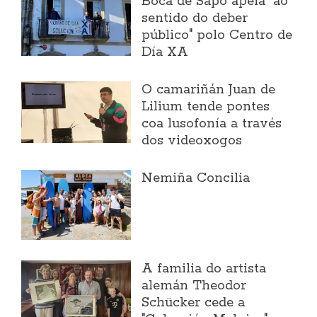
Boca de Sapo apela "ao
sentido do deber
público" polo Centro de
Día XA
O camariñán Juan de
Lilium tende pontes
coa lusofonía a través
dos videoxogos
Nemiña Concilia
A familia do artista
alemán Theodor
Schücker cede a