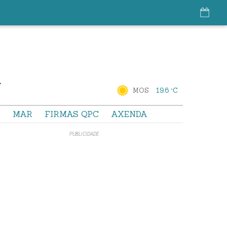
MOS
19.6 °C
S
MAR
FIRMAS QPC
AXENDA