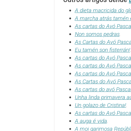
A dieta macricida do g
A marcha atrás tamén 
As cartas do Avó Pascas
Non somos pedras
.
As Cartas do Avó Pascas
Eu tamén son fisterrán!
As cartas do Avó Pascas
As cartas do Avó Pasca
As cartas do Avó Pascas
As Cartas do Avó Pasca
As cartas do avó Pascas
Unha linda primavera au
Un golazo de Cristina!
.
As cartas do Avó Pasca
A auga é vida
.
A moi garimosa Repúbli