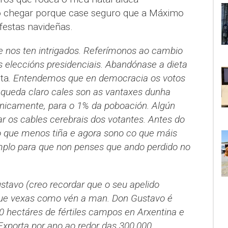
o chegar porque case seguro que a Máximo
 festas navideñas.
 nos ten intrigados. Referímonos ao cambio
s eleccións presidenciais. Abandónase a dieta
ta
. Entendemos que en democracia os votos
queda claro cales son as vantaxes dunha
nicamente, para o 1% da poboación. Algún
ar os cables cerebrais dos votantes. Antes do
o que menos tiña e agora sono co que máis
mplo para que non penses que ando perdido no
stavo (creo recordar que o seu apelido
 que vexas como vén a man. Don Gustavo é
0 hectáres de fértiles campos en Arxentina e
 Exporta por ano ao redor das 300.000