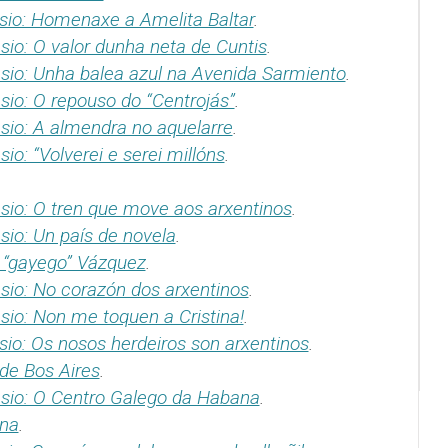
sio: Homenaxe a Amelita Baltar
.
io: O valor dunha neta de Cuntis
.
sio: Unha balea azul na Avenida Sarmiento
.
sio: O repouso do “Centrojás”
.
sio: A almendra no aquelarre
.
o: “Volverei e serei millóns
.
sio: O tren que move aos arxentinos
.
io: Un país de novela
.
“gayego” Vázquez
.
sio: No corazón dos arxentinos
.
sio: Non me toquen a Cristina!
.
io: Os nosos herdeiros son arxentinos
.
de Bos Aires
.
sio: O Centro Galego da Habana
.
ana
.