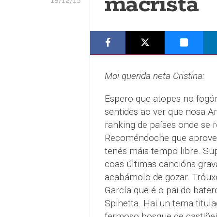
macrista
18/12/15
Moi querida neta Cristina:
Espero que atopes no fogón
sentides ao ver que nosa Ar
ranking de países onde se r
Recoméndoche que aprovech
tenés máis tempo libre. Su
coas últimas cancións grava
acabámolo de gozar. Tróux
García que é o pai do bate
Spinetta. Hai un tema titul
fermoso bosque de castiñei