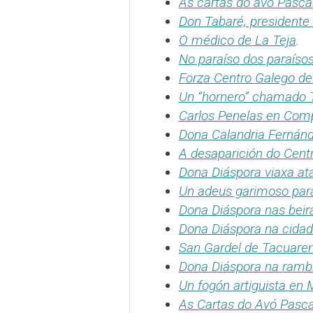
As cartas do avó Pasca
Don Tabaré, presidente 
O médico de La Teja
.
No paraíso dos paraíso
Forza Centro Galego de 
Un “hornero” chamado 
Carlos Penelas en Com
Dona Calandria Fernánd
A desaparición do Cent
Dona Diáspora viaxa ata
Un adeus garimoso par
Dona Diáspora nas bei
Dona Diáspora na cidad
San Gardel de Tacuar
Dona Diáspora na rambla
Un fogón artiguista en 
As Cartas do Avó Pasca