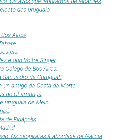
sio: Os avós que laburamos de albañiles
.
electo dos uruguaio
.
s
.
Bos Aires!
.
Tabaré
.
postela
.
ez e don Voitre Singer
.
ro Galego de Bos Aires
.
 San Isidro de Curuguatí
.
a un amigo da Costa da Morte
.
ras do Chamangá
.
e uruguaia de Melo
.
embó
.
 de Piriápolis
.
Madrid
.
sio: Os neopiratas á abordaxe de Galicia
.