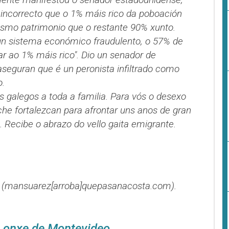
 incorrecto que o 1% máis rico da poboación
smo patrimonio que o restante 90% xunto.
un sistema económico fraudulento, o 57% de
ar ao 1% máis rico"
. Dio un senador de
seguran que é un peronista infiltrado como
o.
galegos a toda a familia. Para vós o desexo
he fortalezcan para afrontar uns anos de gran
. Recibe o abrazo do vello gaita emigrante.
(mansuarez[arroba]quepasanacosta.com).
Lonxe de Montevideo