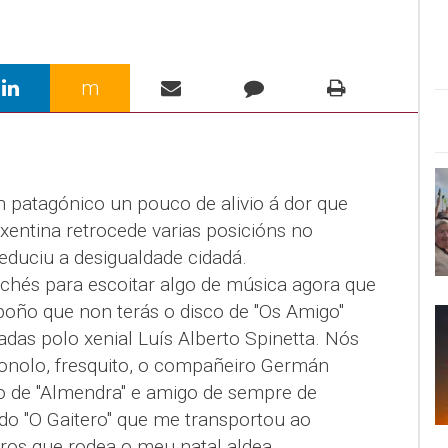
m
 patagónico un pouco de alivio á dor que
xentina retrocede varias posicións no
educiu a desigualdade cidadá.
és para escoitar algo de música agora que
poño que non terás o disco de "Os Amigo"
das polo xenial Luís Alberto Spinetta. Nós
onolo, fresquito, o compañeiro Germán
ro de "Almendra" e amigo de sempre de
ado "O Gaitero" que me transportou ao
ros que rodea o meu natal aldea