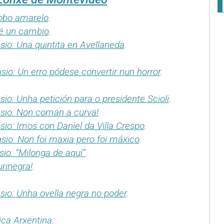
lobo amarelo
.
é un cambio
.
io: Una quintita en Avellaneda
.
io: Un erro pódese convertir nun horror
.
.
io: Unha petición para o presidente Scioli
.
sio: Non coman a curva!
.
io: Imos con Daniel da Villa Crespo
.
sio: Non foi maxia pero foi máxico
.
io: “Milonga de aquí”
.
rinegra!
.
sio: Unha ovella negra no poder
.
ca Arxentina
.