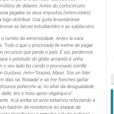
millóns de dólares. Antes do cortocircuito
 soia pagaba os seus impostos (retenciones)
logo distribuír. Coa guita levantáronse
ronse as becas estudiantiles e as xubilacións.
o rumbo da xenerosidade. Antes ía cara
ba. Todo o que o procesado lle exime de pagar
n recursos que perde o país. É así, perdemos
ara o pelotudo do globo amarelo é unha
n o seu lado bo cando o procesado sorrille
n Gustavo: /em>"Grazas, Mauri. Sos un líder
ns días na "Rosada" e xa me fixeches gañar
stounos poñerche aí, no altar da desigualdade,
alle, tes o noso apoio oligárquico".
ante. Acá arriba os avós estamos reforzando a
nun bastión da resistencia ao ataque da
ente manifestou o senador estadounidense,