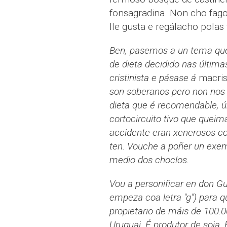
fonsagradina. Non cho fag
lle gusta e regálacho polas
Ben, pasemos a un tema que
de dieta decidido nas última
cristinista e pásase á
macris
son soberanos pero non nos 
dieta que é recomendable, ú
cortocircuito tivo que queim
accidente eran xenerosos c
ten. Vouche a poñer un exe
medio dos choclos.
Vou a personificar en don Gu
empeza coa letra "g") para
propietario de máis de 100.0
Uruguai. É produtor de soia.