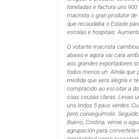
toneladas e factura uns 900 
macrista o gran produtor de
que recaudaba o Estado para 
escolas e hospitais. Aumentá
O votante macrista cambiou 
abaixo e agora vai cara arri
aos grandes exportadores so
todos menos un. Aínda que p
medida que xera alegría e te
compracido ao escoitar a do
coas cousas claras. Levas u
uns lindos 5 paus verdes. Cu
pero conseguímolo. Seguide, d
Bueno, Cristina, vénse o agu
agrupación para convertela 
inmoralidad como recientem