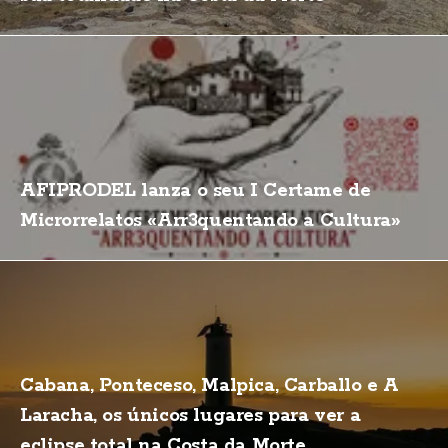
AFIPRODEL lanza o seu I Certame de
Microrrelatos «Arr3quentando a Cultura»
Cabana, Ponteceso, Malpica, Carballo e A
Laracha, os únicos lugares para ver a
eclipse total na Costa da Morte