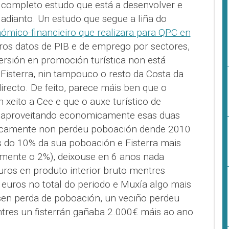
completo estudo que está a desenvolver e
dianto. Un estudo que segue a liña do
mico-financieiro que realizara para QPC en
iros datos de PIB e de emprego por sectores,
ersión en promoción turística non está
Fisterra, nin tampouco o resto da Costa da
irecto. De feito, parece máis ben que o
 xeito a Cee e que o auxe turístico de
́n aproveitando economicamente esas duas
ticamente non perdeu poboación dende 2010
s do 10% da sua poboación e Fisterra mais
mente o 2%), deixouse en 6 anos nada
ros en produto interior bruto mentres
 euros no total do periodo e Muxía algo mais
sen perda de poboación, un veciño perdeu
tres un fisterrán gañaba 2.000€ máis ao ano