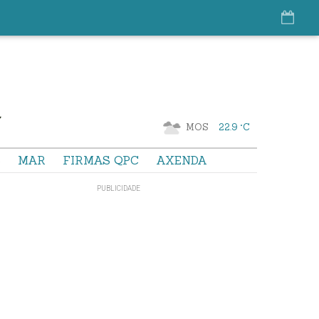
MOS
22.9 °C
S
MAR
FIRMAS QPC
AXENDA