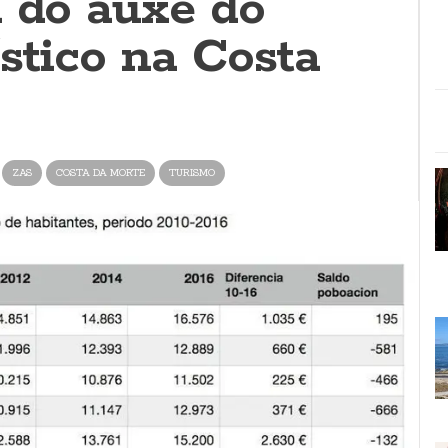
n do auxe do
ístico na Costa
ZAS
COSTA DA MORTE
TURISMO