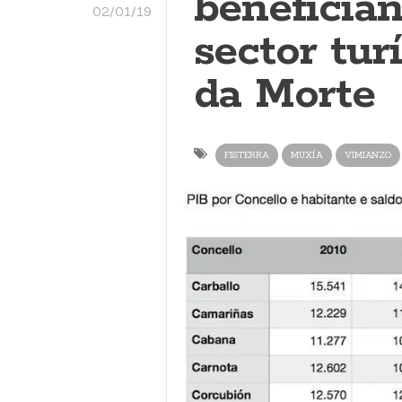
beneficia
02/01/19
sector tur
da Morte
FISTERRA
MUXÍA
VIMIANZO