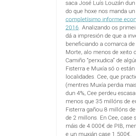
saca José Luís Louzán dun 
do que hoxe nos manda un a
completísimo informe econó
2016
. Analizando os prime
dá a impresión de que a inv
beneficiando a comarca de 
Morte, alo menos de xeito d
Camiño “perxudica” de algún
Fisterra e Muxía só o esta
localidades. Cee, que prac
(mentres Muxía perdia mai
dun 4%, Cee perdeu escasa
menos que 35 millóns de eu
Fisterra gañou 8 millóns de
de 2 millons. En Cee, case 
máis de 4.000€ de PIB, men
e un muxián case 1.500€.