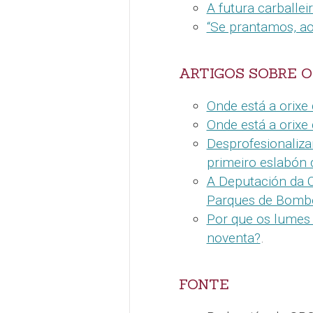
A futura carballei
“Se prantamos, a
ARTIGOS SOBRE O
Onde está a orixe
Onde está a orixe
Desprofesionaliza
primeiro eslabón 
A Deputación da C
Parques de Bomb
Por que os lumes
noventa?
.
FONTE