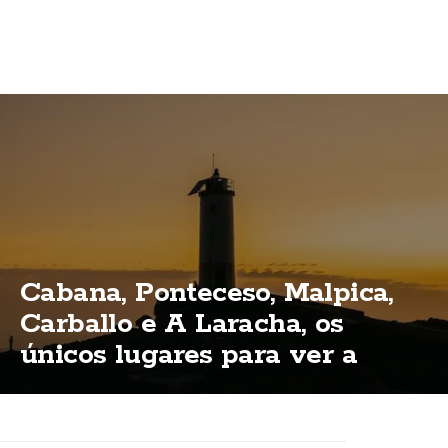
Cabana, Ponteceso, Malpica,
Carballo e A Laracha, os
únicos lugares para ver a
eclipse total na Costa da
Morte