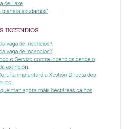
ra de Laxe
.
o planeta axudamos”
.
S INCENDIOS
 da vaga de incendios?
.
 da vaga de incendios?
.
ndo o Servizo contra incendios dende o
da extinción
.
oruña implantará a Xestión Directa dos
eiros
.
 queiman agora máis hectáreas ca nos