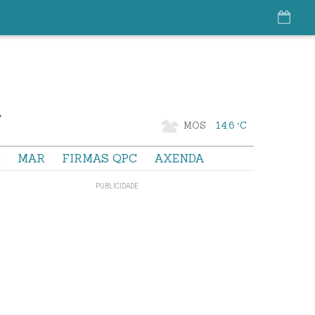
MOS
14.6 °C
S
MAR
FIRMAS QPC
AXENDA