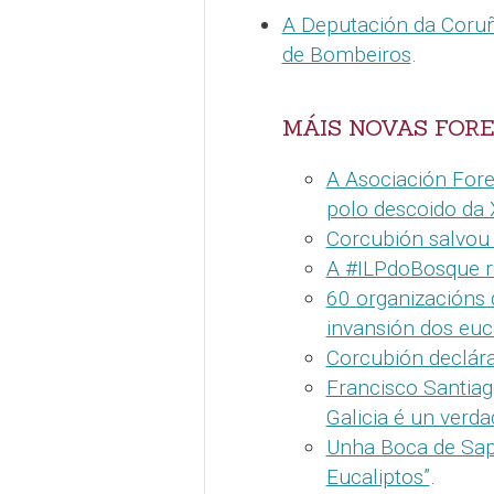
A Deputación da Coruñ
de Bombeiros
.
MÁIS NOVAS FORE
A Asociación Fore
polo descoido da 
Corcubión salvou 
A #ILPdoBosque re
60 organizacións 
invansión dos euc
Corcubión declára
Francisco Santiag
Galicia é un verd
Unha Boca de Sapo
Eucaliptos”
.