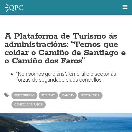
A Plataforma de Turismo ás
administracións: “Temos que
coidar o Camiño de Santiago e
o Camiño dos Faros"
"Non somos gardiáns", lémbralle o sector ás
forzas de seguridade e aos concellos.
SENDEIRISMO
TURISMO
CAMIÑO
HOSTALERIA
CAMIÑO DOS FAROS