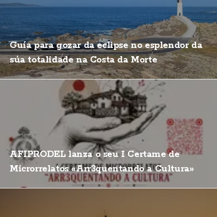
Guía para gozar da eclipse no esplendor da
súa totalidade na Costa da Morte
AFIPRODEL lanza o seu I Certame de
Microrrelatos «Arr3quentando a Cultura»