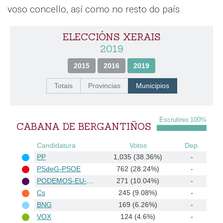
voso concello, así como no resto do país.
ELECCIÓNS XERAIS
2019
2015
2016
2019
Totais
Provincias
Municipios
Escrutinio:
100
%
CABANA DE BERGANTIÑOS
Candidatura
Votos
Dep.
PP
1,035 (38.36%)
-
PSdeG-PSOE
762 (28.24%)
-
PODEMOS-EU-MAREAS EN COMÚN-EQUO
271 (10.04%)
-
Cs
245 (9.08%)
-
BNG
169 (6.26%)
-
VOX
124 (4.6%)
-