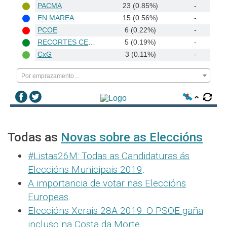
PACMA
23 (0.85%)
-
EN MAREA
15 (0.56%)
-
PCOE
6 (0.22%)
-
RECORTES CERO-GV
5 (0.19%)
-
CxG
3 (0.11%)
-
Por emprazamento…
Todas as
Novas sobre as Eleccións
#Listas26M: Todas as Candidaturas ás
Eleccións Municipais 2019
.
A importancia de votar nas Eleccións
Europeas
.
Eleccións Xerais 28A 2019: O PSOE gaña
incluso na Costa da Morte
.