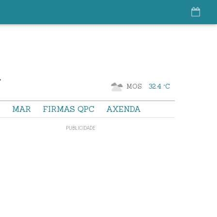
MOS
32.4 °C
S
MAR
FIRMAS QPC
AXENDA