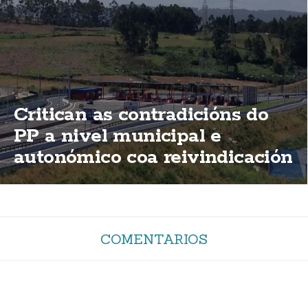
Critican as contradicións do
PP a nivel municipal e
autonómico coa reivindicación
de elimininación das peaxes
da AG-55
COMENTARIOS