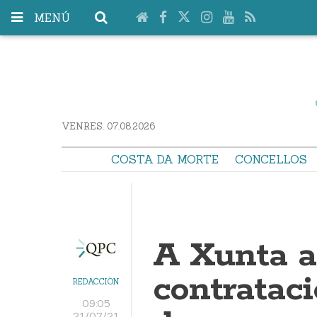
MENÚ
VENRES. 07.08.2026
COSTA DA MORTE
CONCELLOS
A Xunta a
contrataci
REDACCIÓN
09:05
21/07/21