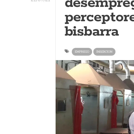
desempre
perceptor
bisbarra
EMPREGO
INSERCION