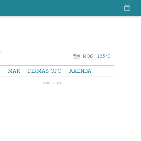
MOS
18.5 °C
S
MAR
FIRMAS QPC
AXENDA