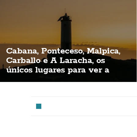
Cabana, Ponteceso, Malpica,
Carballo e A Laracha, os
únicos lugares para ver a
eclipse total na Costa da
Morte