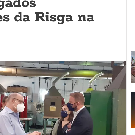
gados
es da Risga na