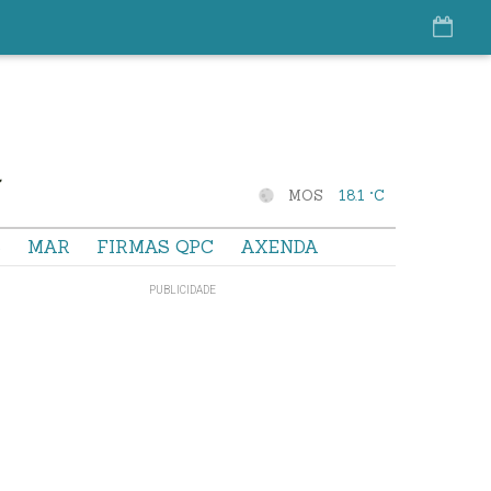
MOS
18.1 °C
S
MAR
FIRMAS QPC
AXENDA