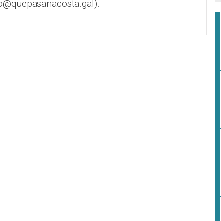
o@quepasanacosta.gal).