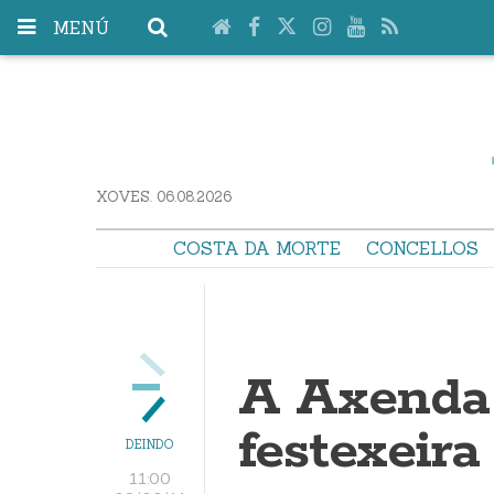
MENÚ
XOVES. 06.08.2026
COSTA DA MORTE
CONCELLOS
A Axenda 
festexeira
DEINDO
11:00