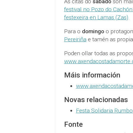
As citas do
sábado
son máis
festival no Pozo do Cachó
festexeira en Lamas (Zas)
.
Para o
domingo
o protagon
Pereiriña
e tamén as propi
Poden ollar todas as propos
www.axendacostadamorte
Máis información
www.axendacostadam
Novas relacionadas
Festa Solidaria Rumbo
Fonte