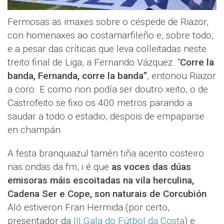
Fermosas as imaxes sobre o céspede de Riazor,
con homenaxes ao costamarfileño e, sobre todo,
e a pesar das críticas que leva colleitadas neste
treito final de Liga, a Fernando Vázquez. “
Corre la
banda, Fernanda, corre la banda”
, entonou Riazor
a coro. E como non podía ser doutro xeito, o de
Castrofeito se fixo os 400 metros parando a
saudar a todo o estadio, despois de empaparse
en champán.
A festa branquiazul tamén tiña acento costeiro
nas ondas da fm, i é que
as voces das dúas
emisoras máis escoitadas na vila herculina,
Cadena Ser e Cope, son naturais de Corcubión
.
Aló estiveron Fran Hermida (por certo,
presentador da
III Gala do Fútbol da Costa
) e