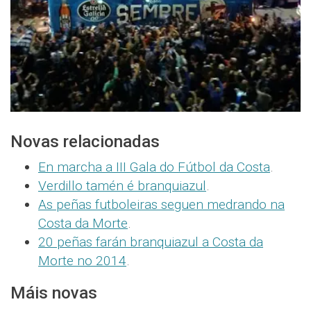
Novas relacionadas
En marcha a III Gala do Fútbol da Costa
.
Verdillo tamén é branquiazul
.
As peñas futboleiras seguen medrando na
Costa da Morte
.
20 peñas farán branquiazul a Costa da
Morte no 2014
.
Máis novas