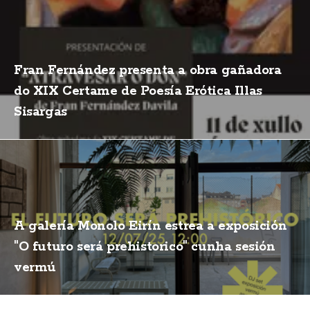
Fran Fernández presenta a obra gañadora
do XIX Certame de Poesía Erótica Illas
Sisargas
A galería Monolo Eirín estrea a exposición
"O futuro será prehistorico" cunha sesión
vermú