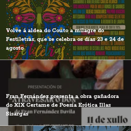
Volve á aldea do Couto a milagre do
Festiletras, que se celebra os días 23 e 24 de
agosto
Fran Fernández presenta a obra gañadora
do XIX Certame de Poesía Erótica Illas
Sisargas