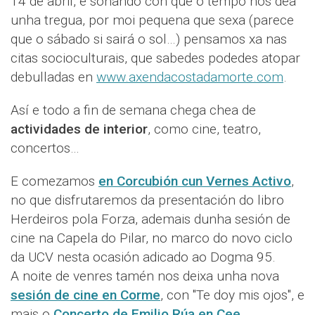
14 de abril, e soñando con que o tempo nos dea
unha tregua, por moi pequena que sexa (parece
que o sábado si sairá o sol…) pensamos xa nas
citas socioculturais, que sabedes podedes atopar
debulladas en
www.axendacostadamorte.com
.
Así e todo a fin de semana chega chea de
actividades de interior
, como cine, teatro,
concertos…
E comezamos
en Corcubión cun Vernes Activo
,
no que disfrutaremos da presentación do libro
Herdeiros pola Forza, ademais dunha sesión de
cine na Capela do Pilar, no marco do novo ciclo
da UCV nesta ocasión adicado ao Dogma 95.
A noite de venres tamén nos deixa unha nova
sesión de cine en Corme
, con "Te doy mis ojos", e
mais o
Concerto de Emilio Rúa en Cee
.