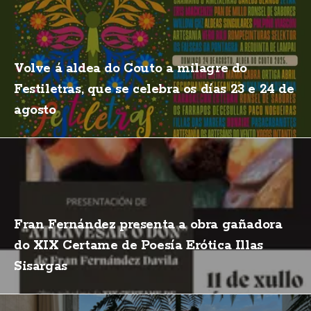
Volve á aldea do Couto a milagre do
Festiletras, que se celebra os días 23 e 24 de
agosto
Fran Fernández presenta a obra gañadora
do XIX Certame de Poesía Erótica Illas
Sisargas