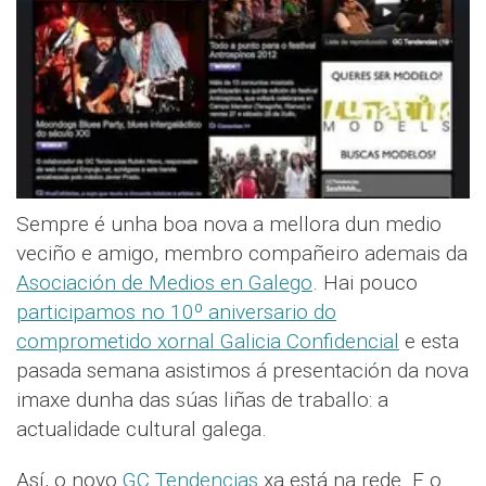
Sempre é unha boa nova a mellora dun medio
veciño e amigo, membro compañeiro ademais da
Asociación de Medios en Galego
. Hai pouco
participamos no 10º aniversario do
comprometido xornal Galicia Confidencial
e esta
pasada semana asistimos á presentación da nova
imaxe dunha das súas liñas de traballo: a
actualidade cultural galega.
Así, o novo
GC Tendencias
xa está na rede. E o