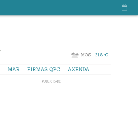
MOS
31.8 °C
S
MAR
FIRMAS QPC
AXENDA