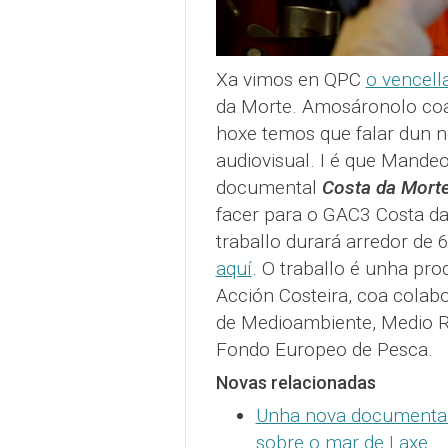
Xa vimos en QPC
o vencel
da Morte. Amosáronolo co
hoxe temos que falar dun n
audiovisual. I é que Mande
documental
Costa da Morte
facer para o GAC3 Costa da
traballo durará arredor de 
aquí
. O traballo é unha pr
Acción Costeira, coa colab
de Medioambiente, Medio Ru
Fondo Europeo de Pesca.
Novas relacionadas
Unha nova documental 
sobre o mar de Laxe
.