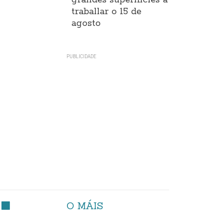
grandes superificies a
traballar o 15 de
agosto
O MÁIS