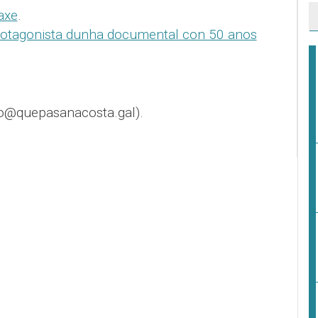
axe
.
rotagonista dunha documental con 50 anos
o@quepasanacosta.gal).