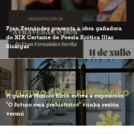
Fran Fernández presenta a obra gañadora
do XIX Certame de Poesía Erótica Illas
Sisargas
A galería Monolo Eirín estrea a exposición
"O futuro será prehistorico" cunha sesión
vermú