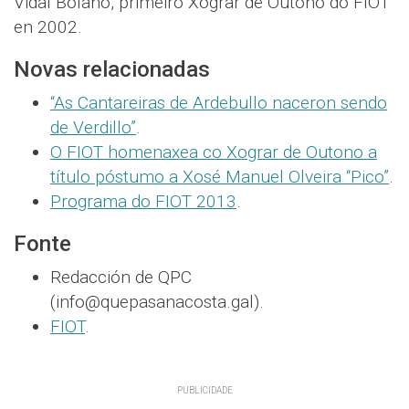
Vidal Bolaño, primeiro Xograr de Outono do FIOT
en 2002.
Novas relacionadas
“As Cantareiras de Ardebullo naceron sendo
de Verdillo”
.
O FIOT homenaxea co Xograr de Outono a
título póstumo a Xosé Manuel Olveira “Pico”
.
Programa do FIOT 2013
.
Fonte
Redacción de QPC
(info@quepasanacosta.gal).
FIOT
.