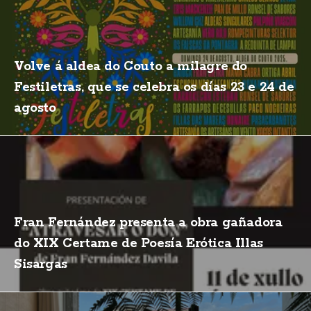
Volve á aldea do Couto a milagre do
Festiletras, que se celebra os días 23 e 24 de
agosto
Fran Fernández presenta a obra gañadora
do XIX Certame de Poesía Erótica Illas
Sisargas