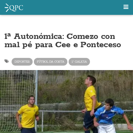
1ª Autonómica: Comezo con
mal pé para Cee e Ponteceso
DEPORTES
FÚTBOL DA COSTA
1ª GALICIA