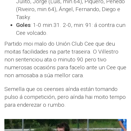
Julito, Jorge (Luis, min.64), Piquero, Penedo
(Riveiro, min.64), Ángel, Fernando, Diego e
Tasky.
Goles
: 1-0 min.31. 2-0, min: 91: á contra cun
Cee volcado.
Partido moi malo do Unión Club Cee que deu
moitas facilidades na parte traseira. O Villestro
non sentenciou ata o minuto 90 pero tivo
numerosas ocasións para facelo ante un Cee que
non amosaba a súa mellor cara.
Semella que os ceenses aínda están tomando
pulso á competición, pero aínda hai moito tempo
para enderezar o rumbo.