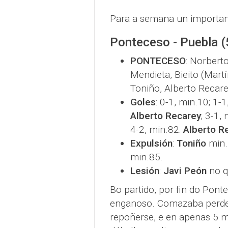
Para a semana un importan
Ponteceso - Puebla (
PONTECESO
: Norberto
Mendieta, Bieito (Martí
Toniño, Alberto Recare
Goles
: 0-1, min.10; 1-
Alberto Recarey
; 3-1,
4-2, min.82:
Alberto R
Expulsión
:
Toniño
min.
min.85.
Lesión
:
Javi Peón
no q
Bo partido, por fin do Pont
enganoso. Comazaba perde
repoñerse, e en apenas 5 