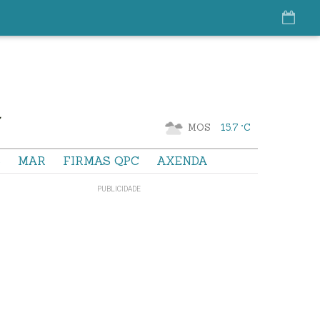
MOS
15.7 °C
S
MAR
FIRMAS QPC
AXENDA