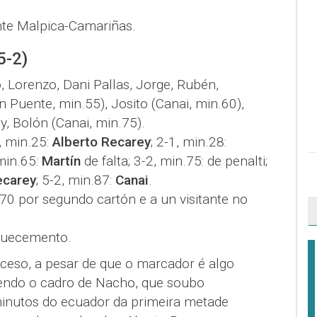
te Malpica-Camariñas.
5-2)
, Lorenzo, Dani Pallas, Jorge, Rubén,
n Puente, min.55), Josito (Canai, min.60),
y, Bolón (Canai, min.75).
1, min.25:
Alberto Recarey
; 2-1, min.28:
 min.65:
Martín
de falta; 3-2, min.75: de penalti;
ecarey
; 5-2, min.87:
Canai
.
70 por segundo cartón e a un visitante no
uecemento.
eceso, a pesar de que o marcador é algo
ndo o cadro de Nacho, que soubo
minutos do ecuador da primeira metade