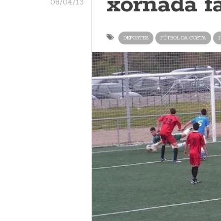
xornada fa
08/04/13
DEPORTES
FÚTBOL DA COSTA
1