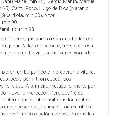
ti, Dani (Mané, min.75), Sergio Manín, Manuel
n.65), Santi, Roco, Hugo de Dios (Naranjo,
(Guardiola, min.60), Aitor .
, min.90.
Mané
, no min.88.
 o Fisterra, que suma a súa cuarta derrota
sen gañar. A derrota de onte, máis dolorosa
na loita a un Flavia que hai varias xornadas
fixeron un bo partido e mereceron a vitoria,
dos locais permitiron quedar cos
erto, clave. A primeira metade foi inerte por
ido mover o marcador. Pero aos 15 da
n Fisterra que estaba moito mellor, matou
s que a pesar de volcarse durante a última
tido recollendo o balón de novo das mallas