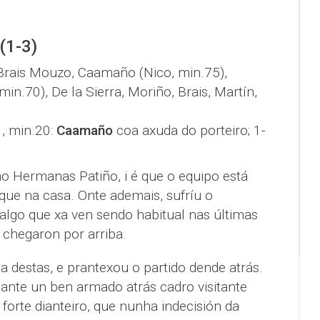
(1-3)
Brais Mouzo, Caamaño (Nico, min.75),
in.70), De la Sierra, Moriño, Brais, Martín,
1, min.20:
Caamaño
coa axuda do porteiro; 1-
 no Hermanas Patiño, i é que o equipo está
que na casa. Onte ademais, sufríu o
algo que xa ven sendo habitual nas últimas
 chegaron por arriba.
a destas, e prantexou o partido dende atrás.
nte un ben armado atrás cadro visitante
orte dianteiro, que nunha indecisión da