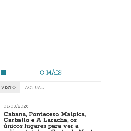
O MÁIS
VISTO
ACTUAL
01/08/2026
Cabana, Ponteceso, Malpica,
Carballo e A Laracha, os
únicos lugares para ver a