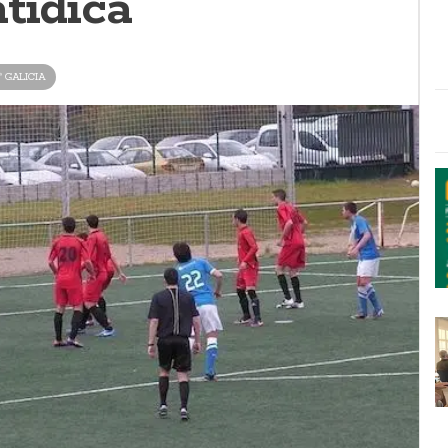
tídica
ª GALICIA