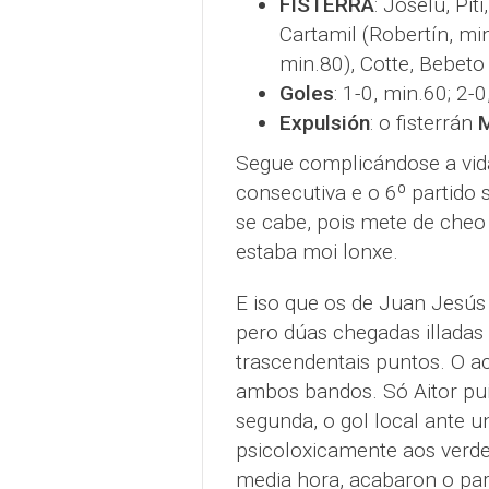
FISTERRA
: Joselu, Pi
Cartamil (Robertín, mi
min.80), Cotte, Bebeto 
Goles
: 1-0, min.60; 2-0
Expulsión
: o fisterrán
Segue complicándose a vida
consecutiva e o 6º partido 
se cabe, pois mete de cheo 
estaba moi lonxe.
E iso que os de Juan Jesús 
pero dúas chegadas illadas 
trascendentais puntos. O ac
ambos bandos. Só Aitor pu
segunda, o gol local ante u
psicoloxicamente aos verde
media hora, acabaron o par