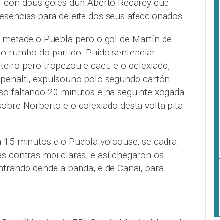
r con dous goles dun Aberto Recarey que
esencias para deleite dos seus afeccionados.
metade o Puebla pero o gol de Martín de
r o rumbo do partido. Puido sentenciar
teiro pero tropezou e caeu e o colexiado,
penalti, expulsouno polo segundo cartón.
o faltando 20 minutos e na seguinte xogada
sobre Norberto e o colexiado desta volta pita
a 15 minutos e o Puebla volcouse, se cadra
s contras moi claras, e así chegaron os
ntrando dende a banda, e de Canai, para