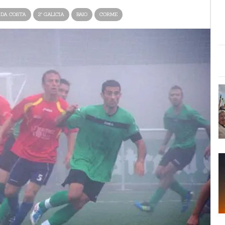
 DA COSTA
2ª GALICIA
BAIO
CORME