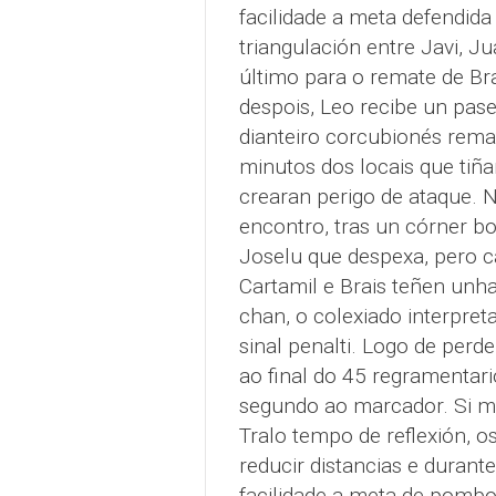
facilidade a meta defendida
triangulación entre Javi, J
último para o remate de Br
despois, Leo recibe un pase
dianteiro corcubionés rema
minutos dos locais que tiña
crearan perigo de ataque. 
encontro, tras un córner b
Joselu que despexa, pero c
Cartamil e Brais teñen unh
chan, o colexiado interpreta
sinal penalti. Logo de per
ao final do 45 regramentar
segundo ao marcador. Si mo
Tralo tempo de reflexión, os
reducir distancias e duran
facilidade a meta de pombo