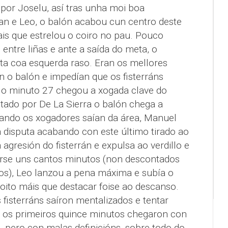
 por Joselu, así tras unha moi boa
uan e Leo, o balón acabou cun centro deste
ais que estrelou o coiro no pau. Pouco
 entre liñas e ante a saída do meta, o
ta coa esquerda raso. Eran os mellores
n o balón e impedían que os fisterráns
No minuto 27 chegou a xogada clave do
otado por De La Sierra o balón chega a
ando os xogadores saían da área, Manuel
a disputa acabando con este último tirado ao
 agresión do fisterrán e expulsa ao verdillo e
derse uns cantos minutos (non descontados
ios), Leo lanzou a pena máxima e subía o
ito máis que destacar foise ao descanso.
 fisterráns saíron mentalizados e tentar
te os primeiros quince minutos chegaron con
, pero con malas definicións, sobre todo do