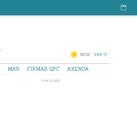
MOS
19.6 °C
S
MAR
FIRMAS QPC
AXENDA