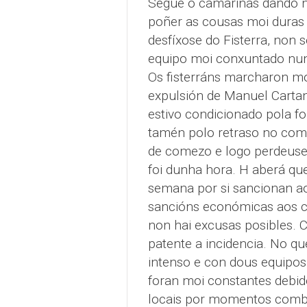
Segue o camariñas dando moi
poñer as cousas moi duras a
desfíxose do Fisterra, non
equipo moi conxuntado nunh
Os fisterráns marcharon mo
expulsión de Manuel Cartam
estivo condicionado pola f
tamén polo retraso no come
de comezo e logo perdeuse
foi dunha hora. H aberá que
semana por si sancionan ao
sancións económicas aos cl
non hai excusas posibles. C
patente a incidencia. No qu
intenso e con dous equipos 
foran moi constantes debid
locais por momentos comb