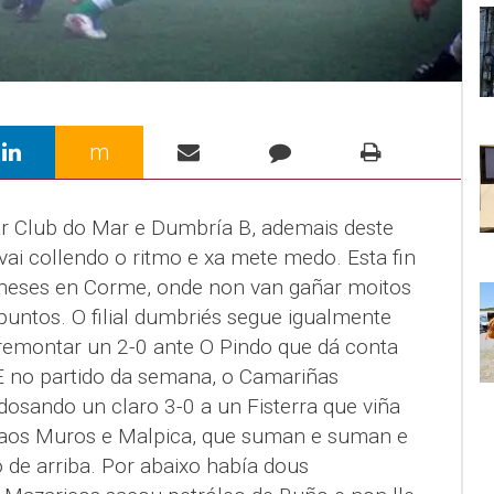
m
ar Club do Mar e Dumbría B, ademais deste
ai collendo o ritmo e xa mete medo. Esta fin
oneses en Corme, onde non van gañar moitos
puntos. O filial dumbriés segue igualmente
 remontar un 2-0 ante O Pindo que dá conta
 E no partido da semana, o Camariñas
osando un claro 3-0 a un Fisterra que viña
n aos Muros e Malpica, que suman e suman e
 de arriba. Por abaixo había dous