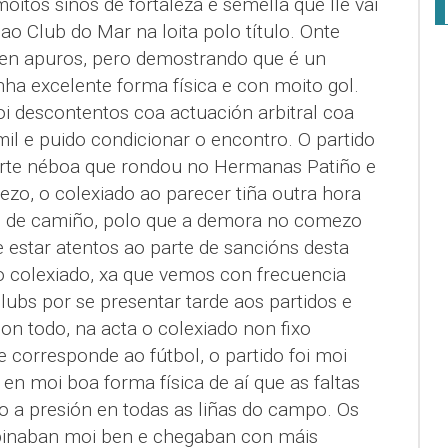
tos sinos de fortaleza e semella que lle vai
o Club do Mar na loita polo título. Onte
 sen apuros, pero demostrando que é un
a excelente forma física e con moito gol.
i descontentos coa actuación arbitral coa
il e puido condicionar o encontro. O partido
orte néboa que rondou no Hermanas Patiño e
zo, o colexiado ao parecer tiña outra hora
 de camiño, polo que a demora no comezo
 estar atentos ao parte de sancións desta
 colexiado, xa que vemos con frecuencia
ubs por se presentar tarde aos partidos e
on todo, na acta o colexiado non fixo
e corresponde ao fútbol, o partido foi moi
en moi boa forma física de aí que as faltas
o a presión en todas as liñas do campo. Os
inaban moi ben e chegaban con máis