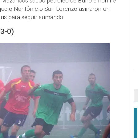
 Mazaricos sacou petróleo de Buño e non lle
que o Nantón e o San Lorenzo asinaron un
ous para seguir sumando.
(3-0)