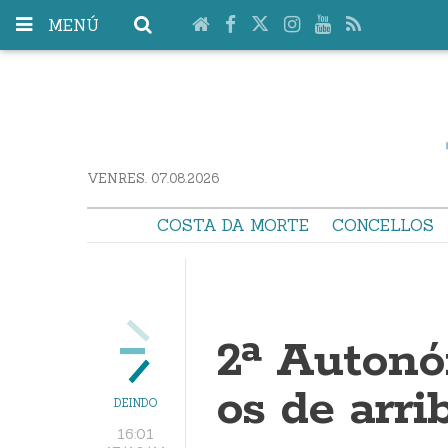
MENÚ
VENRES. 07.08.2026
COSTA DA MORTE
CONCELLOS
2ª Autonó
os de arri
DEINDO
16:01