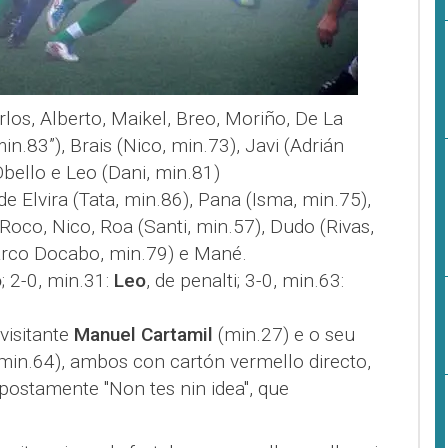
los, Alberto, Maikel, Breo, Moriño, De La
in.83”), Brais (Nico, min.73), Javi (Adrián
bello e Leo (Dani, min.81)
de Elvira (Tata, min.86), Pana (Isma, min.75),
Roco, Nico, Roa (Santi, min.57), Dudo (Rivas,
arco Docabo, min.79) e Mané.
o
; 2-0, min.31:
Leo
, de penalti; 3-0, min.63:
visitante
Manuel Cartamil
(min.27) e o seu
min.64), ambos con cartón vermello directo,
upostamente "Non tes nin idea", que