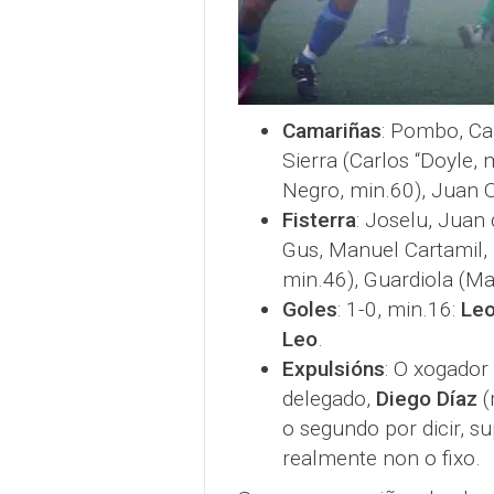
Camariñas
: Pombo, Car
Sierra (Carlos “Doyle, m
Negro, min.60), Juan O
Fisterra
: Joselu, Juan 
Gus, Manuel Cartamil, 
min.46), Guardiola (M
Goles
: 1-0, min.16:
Le
Leo
.
Expulsións
: O xogador 
delegado,
Diego Díaz
(
o segundo por dicir, s
realmente non o fixo.