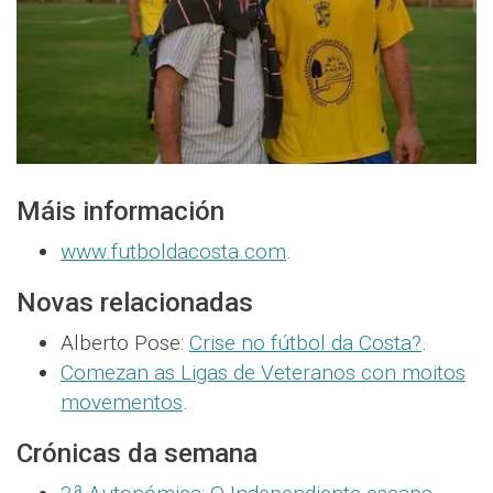
Máis información
www.futboldacosta.com
.
Novas relacionadas
Alberto Pose:
Crise no fútbol da Costa?
.
Comezan as Ligas de Veteranos con moitos
movementos
.
Crónicas da semana