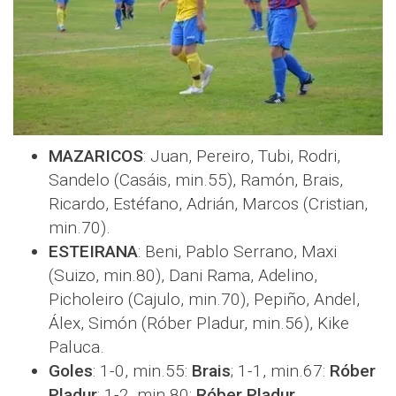
MAZARICOS
: Juan, Pereiro, Tubi, Rodri,
Sandelo (Casáis, min.55), Ramón, Brais,
Ricardo, Estéfano, Adrián, Marcos (Cristian,
min.70).
ESTEIRANA
: Beni, Pablo Serrano, Maxi
(Suizo, min.80), Dani Rama, Adelino,
Picholeiro (Cajulo, min.70), Pepiño, Andel,
Álex, Simón (Róber Pladur, min.56), Kike
Paluca.
Goles
: 1-0, min.55:
Brais
; 1-1, min.67:
Róber
Pladur
; 1-2, min.80:
Róber Pladur
.