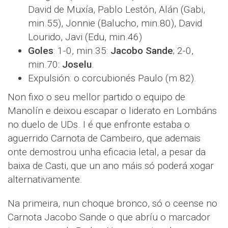
David de Muxía, Pablo Lestón, Alán (Gabi,
min.55), Jonnie (Balucho, min.80), David
Lourido, Javi (Edu, min.46)
Goles
: 1-0, min.35:
Jacobo Sande
; 2-0,
min.70:
Joselu
.
Expulsión: o corcubionés Paulo (m.82).
Non fixo o seu mellor partido o equipo de
Manolín e deixou escapar o liderato en Lombáns
no duelo de UDs. I é que enfronte estaba o
aguerrido Carnota de Cambeiro, que ademais
onte demostrou unha eficacia letal, a pesar da
baixa de Casti, que un ano máis só poderá xogar
alternativamente.
Na primeira, nun choque bronco, só o ceense no
Carnota Jacobo Sande o que abríu o marcador