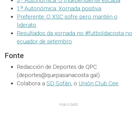
3ª Autonómica: O Independiente escapa
.
1ª Autonómica: Xornada positiva
.
Preferente: O XSC sofre pero mantén o
liderato
.
Resultados da xornada no #futboldacosta no
ecuador de setembro
.
Fonte
Redacción de Deportes de QPC
(deportes@quepasanacosta.gal).
Colabora a
SD Sofán
, o
Unión Club Cee
.