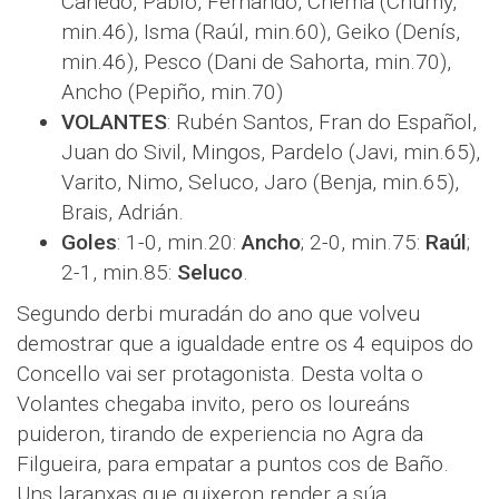
Canedo, Pablo, Fernando, Chema (Chumy,
min.46), Isma (Raúl, min.60), Geiko (Denís,
min.46), Pesco (Dani de Sahorta, min.70),
Ancho (Pepiño, min.70)
VOLANTES
: Rubén Santos, Fran do Español,
Juan do Sivil, Mingos, Pardelo (Javi, min.65),
Varito, Nimo, Seluco, Jaro (Benja, min.65),
Brais, Adrián.
Goles
: 1-0, min.20:
Ancho
; 2-0, min.75:
Raúl
;
2-1, min.85:
Seluco
.
Segundo derbi muradán do ano que volveu
demostrar que a igualdade entre os 4 equipos do
Concello vai ser protagonista. Desta volta o
Volantes chegaba invito, pero os loureáns
puideron, tirando de experiencia no Agra da
Filgueira, para empatar a puntos cos de Baño.
Uns laranxas que quixeron render a súa