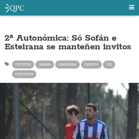
2ª Autonómica: Só Sofán e
Esteirana se manteñen invitos
DEPORTES
CABANA
CAMARIÑAS
CARNOTA
CEE
CORCUBIÓN