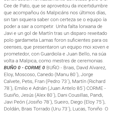
Cee de Pato, que se aproveitou da incertidumbre
que acompañou ós Malpicáns nos últimos días,
sin tan siquiera saber con certeza se o equipo ía
poder a sair a competir. Unha falta lonxana de
Javi e un gol de Martín tras un disparo rexeitado
polo gardameta Lamas foron suficientes para os
ceenses, que presentaron un equipo moi xoven e
prometedor, con Guardiola e Juan Bello, na súa
volta a Malpica, como mestres de ceremonias.
BUÑO 0 - CORME 0
BUÑO - Brais, David Alvarez,
Eloy, Moscoso, Canedo (Manu 80´), Jorge
Calvete, Petis, Fran (Pedro 73´), Martín (Richard
78´), Emilio e Adrián (Juan Antelo 85´) CORME -
Susiño, Jesús (Alex 80´), Dani Cousillas, Pandi,
Javi Peón (Josiño 78´), Sueiro, Diego (Eloy 75´),
Doldán, Brais Torrado (Uru 73´), Lucas, Toniño
O