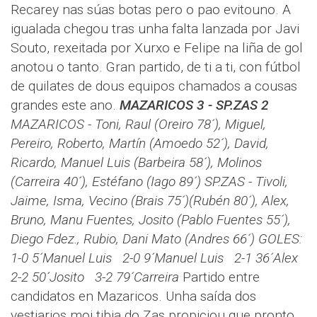
Recarey nas súas botas pero o pao evitouno. A
igualada chegou tras unha falta lanzada por Javi
Souto, rexeitada por Xurxo e Felipe na liña de gol
anotou o tanto. Gran partido, de ti a ti, con fútbol
de quilates de dous equipos chamados a cousas
grandes este ano.
MAZARICOS 3 - SP.ZAS 2
MAZARICOS - Toni, Raul (Oreiro 78´), Miguel,
Pereiro, Roberto, Martín (Amoedo 52´), David,
Ricardo, Manuel Luis (Barbeira 58´), Molinos
(Carreira 40´), Estéfano (Iago 89´)
SP.ZAS - Tivoli,
Jaime, Isma, Vecino (Brais 75´)(Rubén 80´), Alex,
Bruno, Manu Fuentes, Josito (Pablo Fuentes 55´),
Diego Fdez., Rubio, Dani Mato (Andres 66´)
GOLES:
1-0 5´Manuel Luis 2-0 9´Manuel Luis 2-1 36´Alex
2-2 50´Josito 3-2 79´Carreira
Partido entre
candidatos en Mazaricos. Unha saída dos
vestiarios moi tibia do Zas propiciou que pronto