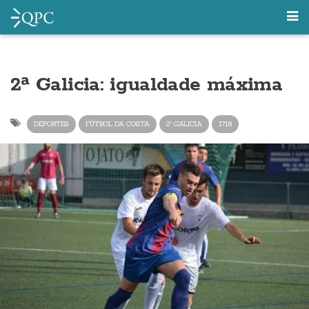
2ª Galicia: igualdade máxima
DEPORTES
FÚTBOL DA COSTA
2ª GALICIA
1718