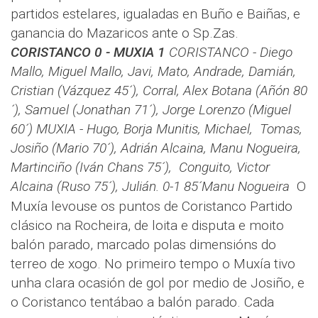
partidos estelares, igualadas en Buño e Baiñas, e
ganancia do Mazaricos ante o Sp.Zas.
CORISTANCO 0 - MUXIA 1
CORISTANCO - Diego
Mallo, Miguel Mallo, Javi, Mato, Andrade, Damián,
Cristian (Vázquez 45´), Corral, Alex Botana (Añón 80
´), Samuel (Jonathan 71´), Jorge Lorenzo (Miguel
60´)
MUXIA - Hugo, Borja Munitis, Michael, Tomas,
Josiño (Mario 70´), Adrián Alcaina, Manu Nogueira,
Martinciño (Iván Chans 75´), Conguito, Victor
Alcaina (Ruso 75´), Julián.
0-1 85´Manu Nogueira
O
Muxía levouse os puntos de Coristanco Partido
clásico na Rocheira, de loita e disputa e moito
balón parado, marcado polas dimensións do
terreo de xogo. No primeiro tempo o Muxía tivo
unha clara ocasión de gol por medio de Josiño, e
o Coristanco tentábao a balón parado. Cada