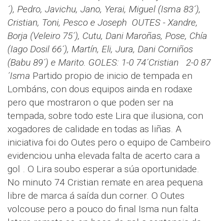
´), Pedro, Javichu, Jano, Yerai, Miguel (Isma 83´),
Cristian, Toni, Pesco e Joseph
OUTES - Xandre,
Borja (Veleiro 75´), Cutu, Dani Maroñas, Pose, Chía
(Iago Dosil 66´), Martín, Eli, Jura, Dani Corniños
(Babu 89´) e Marito.
GOLES: 1-0 74´Cristian 2-0 87
´Isma
Partido propio de inicio de tempada en
Lombáns, con dous equipos ainda en rodaxe
pero que mostraron o que poden ser na
tempada, sobre todo este Lira que ilusiona, con
xogadores de calidade en todas as liñas. A
iniciativa foi do Outes pero o equipo de Cambeiro
evidenciou unha elevada falta de acerto cara a
gol . O Lira soubo esperar a súa oportunidade.
No minuto 74 Cristian remate en area pequena
libre de marca á saída dun corner. O Outes
volcouse pero a pouco do final Isma nun falta