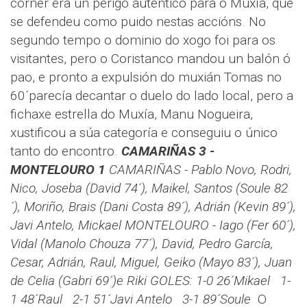
corner era un perigo auténtico para o Muxía, que
se defendeu como puido nestas accións. No
segundo tempo o dominio do xogo foi para os
visitantes, pero o Coristanco mandou un balón ó
pao, e pronto a expulsión do muxián Tomas no
60´parecía decantar o duelo do lado local, pero a
fichaxe estrella do Muxía, Manu Nogueira,
xustificou a súa categoría e conseguiu o único
tanto do encontro.
CAMARIÑAS 3 -
MONTELOURO 1
CAMARIÑAS - Pablo Novo, Rodri,
Nico, Joseba (David 74´), Maikel, Santos (Soule 82
´), Moriño, Brais (Dani Costa 89´), Adrián (Kevin 89´),
Javi Antelo, Mickael
MONTELOURO - Iago (Fer 60´),
Vidal (Manolo Chouza 77´), David, Pedro García,
Cesar, Adrián, Raul, Miguel, Geiko (Mayo 83´), Juan
de Celia (Gabri 69´)e Riki
GOLES: 1-0 26´Mikael 1-
1 48´Raul 2-1 51´Javi Antelo 3-1 89´Soule
O