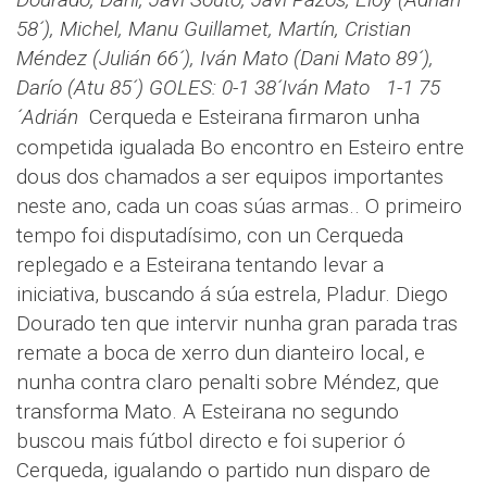
58´), Michel, Manu Guillamet, Martín, Cristian
Méndez (Julián 66´), Iván Mato (Dani Mato 89´),
Darío (Atu 85´)
GOLES: 0-1 38´Iván Mato 1-1 75
´Adrián
Cerqueda e Esteirana firmaron unha
competida igualada Bo encontro en Esteiro entre
dous dos chamados a ser equipos importantes
neste ano, cada un coas súas armas.. O primeiro
tempo foi disputadísimo, con un Cerqueda
replegado e a Esteirana tentando levar a
iniciativa, buscando á súa estrela, Pladur. Diego
Dourado ten que intervir nunha gran parada tras
remate a boca de xerro dun dianteiro local, e
nunha contra claro penalti sobre Méndez, que
transforma Mato. A Esteirana no segundo
buscou mais fútbol directo e foi superior ó
Cerqueda, igualando o partido nun disparo de