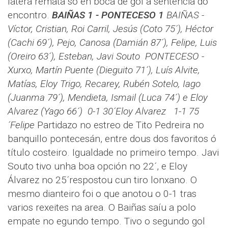
latera remata so en boca de gol a sentencia do
encontro.
BAIÑAS 1 - PONTECESO 1
BAIÑAS -
Víctor, Cristian, Roi Carril, Jesús (Coto 75´), Héctor
(Cachi 69´), Pejo, Canosa (Damián 87´), Felipe, Luis
(Oreiro 63´), Esteban, Javi Souto
PONTECESO -
Xurxo, Martín Puente (Dieguito 71´), Luís Alvite,
Matías, Eloy Trigo, Recarey, Rubén Sotelo, Iago
(Juanma 79´), Mendieta, Ismail (Luca 74´) e Eloy
Alvarez (Yago 66´)
0-1 30´Eloy Alvarez 1-1 75
´Felipe
Partidazo no estreo de Tito Pedreira no
banquillo pontecesán, entre dous dos favoritos ó
título costeiro. Igualdade no primeiro tempo. Javi
Souto tivo unha boa opción no 22´, e Eloy
Álvarez no 25´respostou cun tiro lonxano. O
mesmo dianteiro foi o que anotou o 0-1 tras
varios rexeites na area. O Baiñas saíu a polo
empate no egundo tempo. Tivo o segundo gol