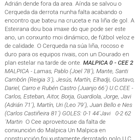
Adrián dende fora da area. Aínda se salvou o
Cerqueda da derrota nunha falta acabando o
encontro que bateu na cruceta e na liña de gol. A
Esteirana dou boa imaxe do que pode ser este
ano, un conxunto moi dinámico, de fútbol veloz e
de calidade. O Cerqueda na súa liña, rocoso e
duro para os equipos rivais, con un Dourado en
plan estelar na tarde de onte.
MALPICA 0 - CEE 2
MALPICA - Lamas, Pablo (Joel 78´), Mante, Santi
Cambón (Reigia 3´), Jesús, Martín, Elhadji, Gustavo,
Dariel, Carro e Rubén Castro (Juanjo 66´)
U.C.CEE -
Carlos, Esteban, Aitor, Borja, Guardiola, Jorge, Javi
(Adrián 71´), Martín, Uri (Leo 79´), Juan Bello e Nes
(Carlos Castiñeira 81´)
GOLES: 0-1 44´Javi 0-2 62
´Martin
O Cee aproveitouse da falta de
conxunción do Malpica Un Malpica en
construcción foi xustamente derrotado polo U.C.