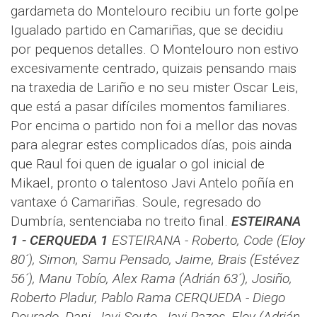
gardameta do Montelouro recibiu un forte golpe
Igualado partido en Camariñas, que se decidiu
por pequenos detalles. O Montelouro non estivo
excesivamente centrado, quizais pensando mais
na traxedia de Lariño e no seu mister Oscar Leis,
que está a pasar difíciles momentos familiares.
Por encima o partido non foi a mellor das novas
para alegrar estes complicados días, pois ainda
que Raul foi quen de igualar o gol inicial de
Mikael, pronto o talentoso Javi Antelo poñía en
vantaxe ó Camariñas. Soule, regresado do
Dumbría, sentenciaba no treito final.
ESTEIRANA
1 - CERQUEDA 1
ESTEIRANA - Roberto, Code (Eloy
80´), Simon, Samu Pensado, Jaime, Brais (Estévez
56´), Manu Tobío, Alex Rama (Adrián 63´), Josiño,
Roberto Pladur, Pablo Rama
CERQUEDA - Diego
Dourado, Dani, Javi Souto, Javi Pazos, Eloy (Adrián