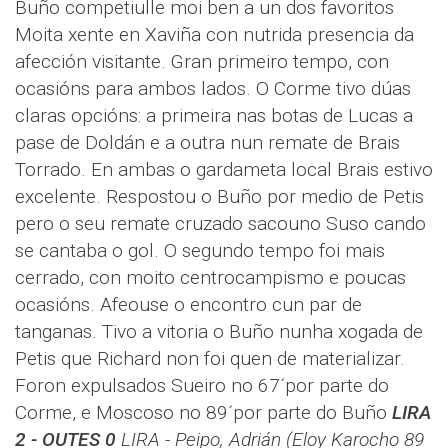
Buño competiulle moi ben a un dos favoritos
Moita xente en Xaviña con nutrida presencia da
afección visitante. Gran primeiro tempo, con
ocasións para ambos lados. O Corme tivo dúas
claras opcións: a primeira nas botas de Lucas a
pase de Doldán e a outra nun remate de Brais
Torrado. En ambas o gardameta local Brais estivo
excelente. Respostou o Buño por medio de Petis
pero o seu remate cruzado sacouno Suso cando
se cantaba o gol. O segundo tempo foi mais
cerrado, con moito centrocampismo e poucas
ocasións. Afeouse o encontro cun par de
tanganas. Tivo a vitoria o Buño nunha xogada de
Petis que Richard non foi quen de materializar.
Foron expulsados Sueiro no 67´por parte do
Corme, e Moscoso no 89´por parte do Buño
LIRA
2 - OUTES 0
LIRA - Peipo, Adrián (Eloy Karocho 89