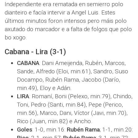
Independiente era rematada en semierro polo
dianteiro e facía intervir a Angel Luis. Estes
últimos minutos foron intensos pero máis polo
axutado do marcador e a falta de folgos que polo
bo xogo.
Cabana - Lira (3-1)
CABANA
: Dani Ameijenda, Rubén, Marcos,
Sande, Alfredo (Eloi, min.61), Sandro, Suso
Docampo, Rubén Rama, Jacobo (Darío,
min.49), Eloy e Adán.
LIRA
: Romaní, Boni (Pelexo, min.79), Chindo,
Toni, Pedro (Santi, min.84), Pepe (Perico,
min.56), Marco, Dani, Víctor (Javi, min.70),
Rico (Juan, min.82) e Ancho.
Goles
: 1-0, min.16:
Rubén Rama
; 1-1, min.20:
Rico
; 2-1, min.57:
Rubén Rama
; 3-1, min.72: