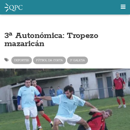
3ª Autonómica: Tropezo
mazaricán
DEPORTES
FÚTBOL DA COSTA
3ª GALICIA