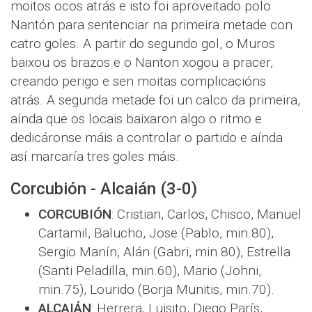
moitos ocos atrás e isto foi aproveitado polo
Nantón para sentenciar na primeira metade con
catro goles. A partir do segundo gol, o Muros
baixou os brazos e o Nanton xogou a pracer,
creando perigo e sen moitas complicacións
atrás. A segunda metade foi un calco da primeira,
aínda que os locais baixaron algo o ritmo e
dedicáronse máis a controlar o partido e aínda
así marcaría tres goles máis.
Corcubión - Alcaián (3-0)
CORCUBIÓN
: Cristian, Carlos, Chisco, Manuel
Cartamil, Balucho, Jose (Pablo, min.80),
Sergio Manín, Alán (Gabri, min.80), Estrella
(Santi Peladilla, min.60), Mario (Johni,
min.75), Lourido (Borja Munitis, min.70).
ALCAIÁN
: Herrera, Luisito, Diego París,