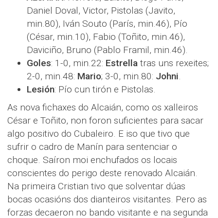
Daniel Doval, Victor, Pistolas (Javito,
min.80), Iván Souto (París, min.46), Pío
(César, min.10), Fabio (Toñito, min.46),
Daviciño, Bruno (Pablo Framil, min.46).
Goles
: 1-0, min.22:
Estrella
tras uns rexeites;
2-0, min.48:
Mario
; 3-0, min.80:
Johni
.
Lesión
: Pío cun tirón e Pistolas.
As nova fichaxes do Alcaián, como os xalleiros
César e Toñito, non foron suficientes para sacar
algo positivo do Cubaleiro. E iso que tivo que
sufrir o cadro de Manín para sentenciar o
choque. Saíron moi enchufados os locais
conscientes do perigo deste renovado Alcaián.
Na primeira Cristian tivo que solventar dúas
bocas ocasións dos dianteiros visitantes. Pero as
forzas decaeron no bando visitante e na segunda