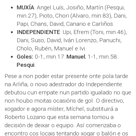
MUXÍA
: Angel Luís, Josiño, Martín (Pesqui,
min.27), Pioto, Chori (Alvaro, min.83), Dani,
Papi, Chans, David, Canario e Carliños.
INDEPENDIENTE
: Upi, Efrem (Toni, min.46),
Dani, Suso, David, Iván Lorenzo, Panuchi,
Cholo, Rubén, Manuel e Ivi.
Goles:
0-1, min.17:
Manuel
; 1-1, min.58:
Pesqui
.
Pese a non poder estar presente onte pola tarde
na Arliña, o novo adestrador do Independiente
debutou cun empate nun partido igualado no que
non houbo moitas ocasións de gol. O directivo,
xogador e agora míster, Míchel, substituirá a
Roberto Lozano que esta semana tomou a
decisión de deixar o equipo. Así comenzaba o
encontro cos locais tentando xogar o balón e os