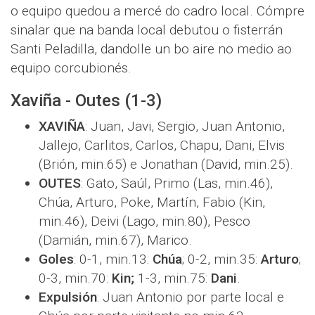
o equipo quedou a mercé do cadro local. Cómpre
sinalar que na banda local debutou o fisterrán
Santi Peladilla, dandolle un bo aire no medio ao
equipo corcubionés.
Xaviña - Outes (1-3)
XAVIÑA
: Juan, Javi, Sergio, Juan Antonio,
Jallejo, Carlitos, Carlos, Chapu, Dani, Elvis
(Brión, min.65) e Jonathan (David, min.25).
OUTES
: Gato, Saúl, Primo (Las, min.46),
Chúa, Arturo, Poke, Martín, Fabio (Kin,
min.46), Deivi (Lago, min.80), Pesco
(Damián, min.67), Marico.
Goles
: 0-1, min.13:
Chúa
; 0-2, min.35:
Arturo
;
0-3, min.70:
Kin;
1-3, min.75:
Dani
.
Expulsión
: Juan Antonio por parte local e