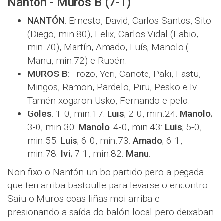
Nantón - Muros B (7-1)
NANTÓN
: Ernesto, David, Carlos Santos, Sito
(Diego, min.80), Felix, Carlos Vidal (Fabio,
min.70), Martín, Amado, Luís, Manolo (
Manu, min.72) e Rubén.
MUROS B
: Trozo, Yeri, Canote, Paki, Fastu,
Mingos, Ramon, Pardelo, Piru, Pesko e Iv.
Tamén xogaron Usko, Fernando e pelo.
Goles
: 1-0, min.17:
Luis
; 2-0, min.24:
Manolo
;
3-0, min.30:
Manolo
; 4-0, min.43:
Luis
; 5-0,
min.55:
Luis
; 6-0, min.73:
Amado
; 6-1,
min.78:
Ivi
; 7-1, min.82:
Manu
.
Non fixo o Nantón un bo partido pero a pegada
que ten arriba bastoulle para levarse o encontro.
Saíu o Muros coas liñas moi arriba e
presionando a saída do balón local pero deixaban