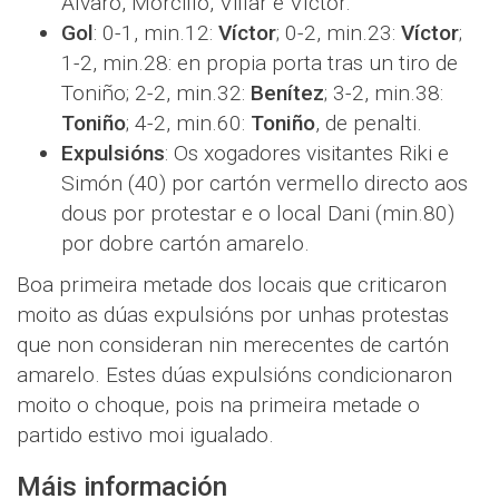
Alvaro, Morcillo, Villar e Víctor.
Gol
: 0-1, min.12:
Víctor
; 0-2, min.23:
Víctor
;
1-2, min.28: en propia porta tras un tiro de
Toniño; 2-2, min.32:
Benítez
; 3-2, min.38:
Toniño
; 4-2, min.60:
Toniño
, de penalti.
Expulsións
: Os xogadores visitantes Riki e
Simón (40) por cartón vermello directo aos
dous por protestar e o local Dani (min.80)
por dobre cartón amarelo.
Boa primeira metade dos locais que criticaron
moito as dúas expulsións por unhas protestas
que non consideran nin merecentes de cartón
amarelo. Estes dúas expulsións condicionaron
moito o choque, pois na primeira metade o
partido estivo moi igualado.
Máis información