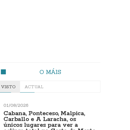
O MÁIS
VISTO
ACTUAL
01/08/2026
Cabana, Ponteceso, Malpica,
Carballo e A Laracha, os
únicos lugares para ver a