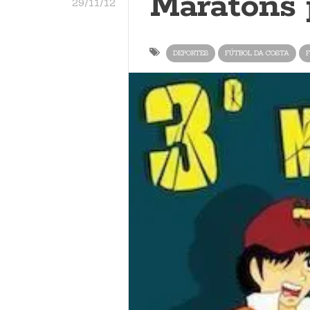
Maratóns 
29/11/12
DEPORTES
FÚTBOL DA COSTA
F