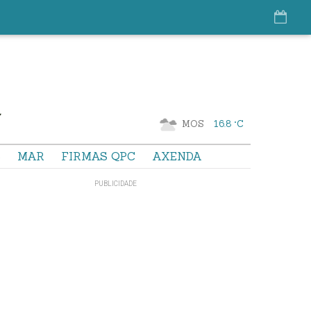
MOS
16.8 °C
S
MAR
FIRMAS QPC
AXENDA