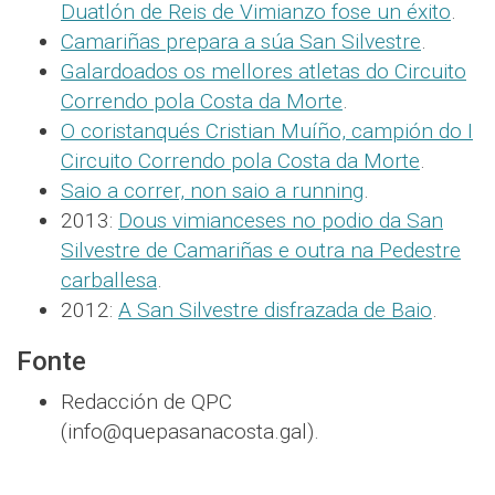
Duatlón de Reis de Vimianzo fose un éxito
.
Camariñas prepara a súa San Silvestre
.
Galardoados os mellores atletas do Circuito
Correndo pola Costa da Morte
.
O coristanqués Cristian Muíño, campión do I
Circuito Correndo pola Costa da Morte
.
Saio a correr, non saio a running
.
2013:
Dous vimianceses no podio da San
Silvestre de Camariñas e outra na Pedestre
carballesa
.
2012:
A San Silvestre disfrazada de Baio
.
Fonte
Redacción de QPC
(info@quepasanacosta.gal).