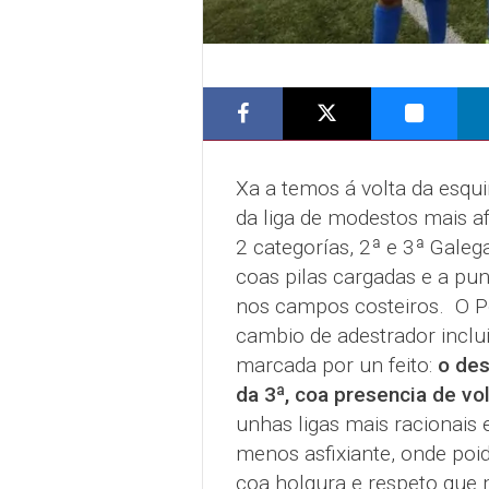
Xa a temos á volta da esqui
da liga de modestos mais af
2 categorías, 2ª e 3ª Galeg
coas pilas cargadas e a pun
nos campos costeiros.
O Po
cambio de adestrador inclu
marcada por un feito:
o des
da 3ª, coa presencia de vo
unhas ligas mais racionais
menos asfixiante, onde poi
coa holgura e respeto que 