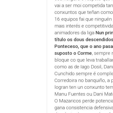
vai a ser moi competida ta
conxuntos que teñan como o
16 equipos fai que ninguén 
mais interés e competitivid
animadores da liga
Nun pri
título os dous descendidos
Ponteceso, que o ano pasad
suposto o Corme
, sempre 
bloque co que leva traballa
como as de Iago Dosil, Dan
Cunchido sempre é complic
Corredoira no banquiño, a p
logran ten un conxunto temi
Manu Fuentes ou Dani Mato.
O Mazaricos perde potencia
gana consistencia defensiv