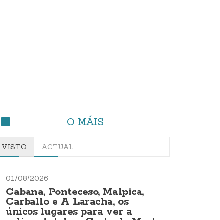
O MÁIS
VISTO
ACTUAL
01/08/2026
Cabana, Ponteceso, Malpica,
Carballo e A Laracha, os
únicos lugares para ver a