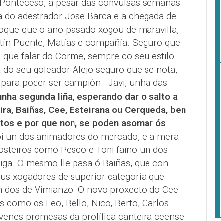
 Ponteceso, a pesar das convulsas semanas
 do adestrador Jose Barca e a chegada de
loque que o ano pasado xogou de maravilla,
tín Puente, Matías e compañía. Seguro que
E que falar do Corme, sempre co seu estilo
ta do seu goleador Alejo seguro que se nota,
 para poder ser campión.
Javi, unha das
nha segunda liña, esperando dar o salto a
ira, Baiñas, Cee, Esteirana ou Cerqueda, ben
tos e por que non, se poden asomar ós
foi un dos animadores do mercado, e a mera
osteiros como Pesco e Toni faino un dos
liga. O mesmo lle pasa ó Baiñas, que con
ous xogadores de superior categoría que
ón dos de Vimianzo. O novo proxecto do Cee
s como os Leo, Bello, Nico, Berto, Carlos
ovenes promesas da prolífica canteira ceense.