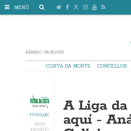
MENÚ
SÁBADO. 08.08.2026
COSTA DA MORTE
CONCELLOS
A Liga da
aquí - Aná
FÚTBOLQPC
08:30
14/09/17