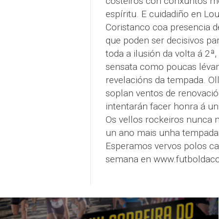
costeiros con conxuntos 
espíritu. E cuidadiño en Lou
Coristanco coa presencia d
que poden ser decisivos pa
toda a ilusión da volta á 2ª
sensata como poucas lévan
revelacións da tempada. Oll
soplan ventos de renovació
intentarán facer honra á u
Os vellos rockeiros nunca m
un ano mais unha tempada a
Esperamos vervos polos cam
semana en www.futboldaco