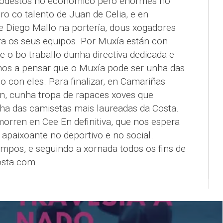
modestos no económico pero enormes no
ro co talento de Juan de Celia, e en
e Diego Mallo na portería, dous xogadores
ra os seus equipos. Por Muxía están con
, e o bo traballo dunha directiva dedicada e
os a pensar que o Muxía pode ser unha das
o con eles. Para finalizar, en Camariñas
n, cunha tropa de rapaces xoves que
nha das camisetas mais laureadas da Costa.
orren en Cee En definitiva, que nos espera
paixoante no deportivo e no social.
pos, e seguindo a xornada todos os fins de
sta.com.