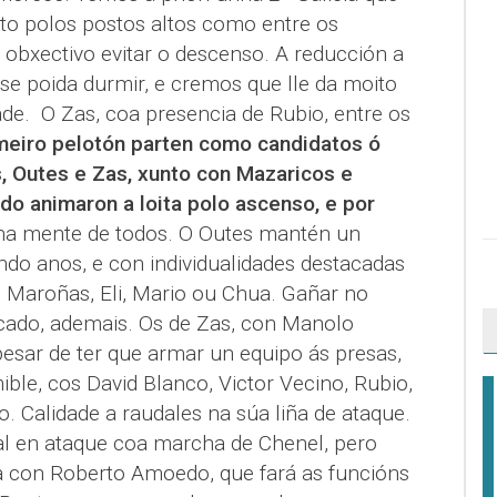
nto polos postos altos como entre os
bxectivo evitar o descenso. A reducción a
se poida durmir, e cremos que lle da moito
ade.
O Zas, coa presencia de Rubio, entre os
meiro pelotón parten como candidatos ó
, Outes e Zas, xunto con Mazaricos e
o animaron a loita polo ascenso, e por
na mente de todos. O Outes mantén un
ndo anos, e con individualidades destacadas
i Maroñas, Eli, Mario ou Chua. Gañar no
ado, ademais. Os de Zas, con Manolo
esar de ter que armar un equipo ás presas,
ble, cos David Blanco, Victor Vecino, Rubio,
 Calidade a raudales na súa liña de ataque.
l en ataque coa marcha de Chenel, pero
a con Roberto Amoedo, que fará as funcións