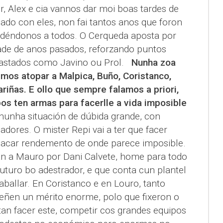
ur, Alex e cia vannos dar moi boas tardes de
dado con eles, non fai tantos anos que foron
déndonos a todos. O Cerqueda aposta por
ade de anos pasados, reforzando puntos
rastados como Javino ou Prol.
Nunha zoa
os atopar a Malpica, Buño, Coristanco,
iñas. E ollo que sempre falamos a priori,
os ten armas para facerlle a vida imposible
nunha situación de dúbida grande, con
adores. O mister Repi vai a ter que facer
sacar rendemento de onde parece imposible.
n a Mauro por Dani Calvete, home para todo
uturo bo adestrador, e que conta cun plantel
ballar. En Coristanco e en Louro, tanto
eñen un mérito enorme, polo que fixeron o
tan facer este, competir cos grandes equipos