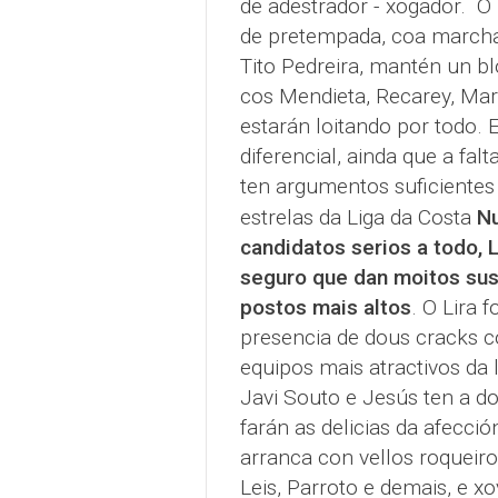
de adestrador - xogador. O
de pretempada, coa marcha
Tito Pedreira, mantén un b
cos Mendieta, Recarey, Mar
estarán loitando por todo. 
diferencial, ainda que a fal
ten argumentos suficientes
estrelas da Liga da Costa
Nu
candidatos serios a todo, L
seguro que dan moitos sus
postos mais altos
. O Lira 
presencia de dous cracks c
equipos mais atractivos da 
Javi Souto e Jesús ten a d
farán as delicias da afecci
arranca con vellos roqueiro
Leis, Parroto e demais, e x