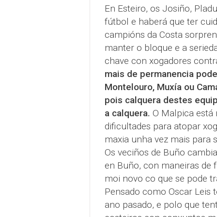
En Esteiro, os Josiño, Plad
fútbol e haberá que ter cui
campións da Costa sorpren
manter o bloque e a seried
chave con xogadores cont
mais de permanencia podem
Montelouro, Muxía ou Camar
pois calquera destes equip
a calquera.
O Malpica está 
dificultades para atopar xog
maxia unha vez mais para 
Os veciños de Buño cambia
en Buño, con maneiras de f
moi novo co que se pode tra
Pensado como Oscar Leis t
ano pasado, e polo que ten