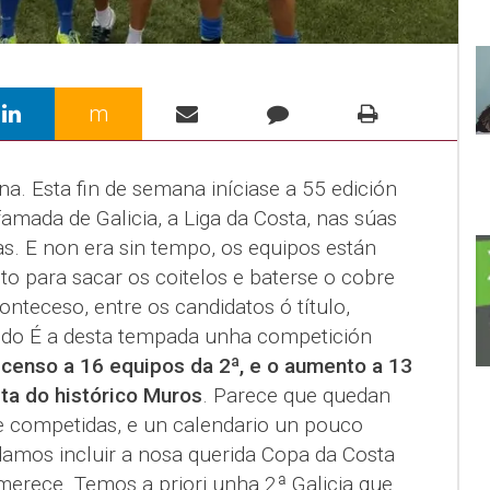
m
na. Esta fin de semana iníciase a 55 edición
amada de Galicia, a Liga da Costa, nas súas
as. E non era sin tempo, os equipos están
to para sacar os coitelos e baterse o cobre
nteceso, entre os candidatos ó título,
ido É a desta tempada unha competición
censo a 16 equipos da 2ª, e o aumento a 13
lta do histórico Muros
. Parece que quedan
 e competidas, e un calendario un pouco
damos incluir a nosa querida Copa da Costa
merece. Temos a priori unha 2ª Galicia que