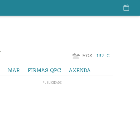
MOS
15.7 °C
S
MAR
FIRMAS QPC
AXENDA