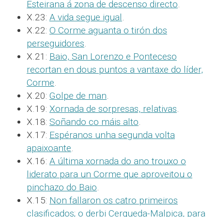
Esteirana á zona de descenso directo
.
X.23:
A vida segue igual
.
X.22:
O Corme aguanta o tirón dos
perseguidores
.
X.21:
Baio, San Lorenzo e Ponteceso
recortan en dous puntos a vantaxe do líder,
Corme
.
X.20:
Golpe de man
.
X.19:
Xornada de sorpresas, relativas
.
X.18:
Soñando co máis alto
.
X.17:
Espéranos unha segunda volta
apaixoante
.
X.16:
A última xornada do ano trouxo o
liderato para un Corme que aproveitou o
pinchazo do Baio
.
X.15:
Non fallaron os catro primeiros
clasificados; o derbi Cerqueda-Malpica, para