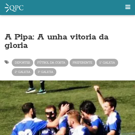
A Pipa: A unha vitoria da
gloria
DEPORTES
FÚTBOL DA COSTA
PREFERENTE
1ª GALICIA
2ª GALICIA
3ª GALICIA