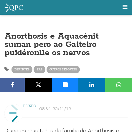
Anorthosis e Aquacénit
suman pero ao Gaiteiro
puidéronlle os nervos
DEPORTES
ZAS
OUTROS DEPORTES
DEINDO
08:34 22/11/12
Dispares resultados da familia do Anorthosis o