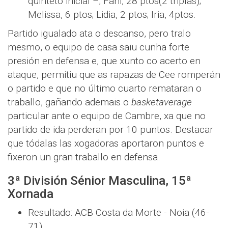
quinteto inicial –; Fani, 28 ptos(2 triplas);
Melissa, 6 ptos; Lidia, 2 ptos; Iria, 4ptos.
Partido igualado ata o descanso, pero tralo
mesmo, o equipo de casa saiu cunha forte
presión en defensa e, que xunto co acerto en
ataque, permitiu que as rapazas de Cee romperán
o partido e que no último cuarto remataran o
traballo, gañando ademais o
basketaverage
particular ante o equipo de Cambre, xa que no
partido de ida perderan por 10 puntos. Destacar
que tódalas las xogadoras aportaron puntos e
fixeron un gran traballo en defensa.
3ª División Sénior Masculina, 15ª
Xornada
Resultado: ACB Costa da Morte - Noia (46-
71).