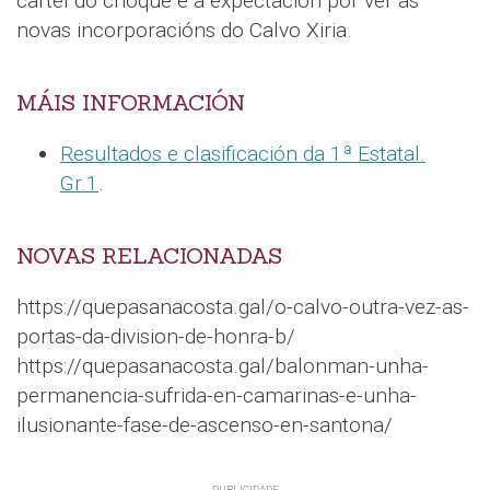
cartel do choque e a expectación por ver as
novas incorporacións do Calvo Xiria.
MÁIS INFORMACIÓN
Resultados e clasificación da 1ª Estatal.
Gr.1
.
NOVAS RELACIONADAS
https://quepasanacosta.gal/o-calvo-outra-vez-as-
portas-da-division-de-honra-b/
https://quepasanacosta.gal/balonman-unha-
permanencia-sufrida-en-camarinas-e-unha-
ilusionante-fase-de-ascenso-en-santona/