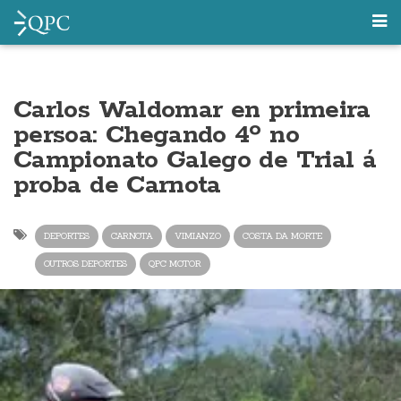
Carlos Waldomar en primeira
persoa: Chegando 4º no
Campionato Galego de Trial á
proba de Carnota
DEPORTES
CARNOTA
VIMIANZO
COSTA DA MORTE
OUTROS DEPORTES
QPC MOTOR