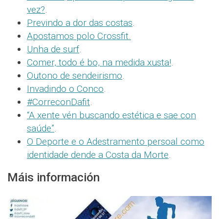
vez?
.
Previndo a dor das costas
.
Apostamos polo Crossfit.
Unha de surf
.
Comer, todo é bo, na medida xusta!
.
Outono de sendeirismo
.
Invadindo o Conco
.
#CorreconDafit
.
“A xente vén buscando estética e sae con
saúde”
.
O Deporte e o Adestramento persoal como
identidade dende a Costa da Morte
.
Máis información