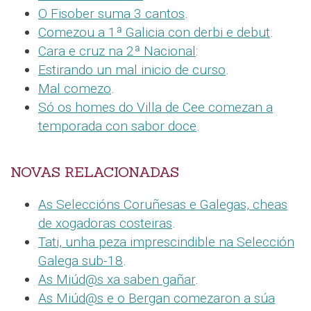
O Fisober suma 3 cantos
.
Comezou a 1ª Galicia con derbi e debut
.
Cara e cruz na 2ª Nacional
:
Estirando un mal inicio de curso
.
Mal comezo
.
Só os homes do Villa de Cee comezan a
temporada con sabor doce
.
NOVAS RELACIONADAS
As Seleccións Coruñesas e Galegas, cheas
de xogadoras costeiras
.
Tati, unha peza imprescindible na Selección
Galega sub-18
.
As Miúd@s xa saben gañar
.
As Miúd@s e o Bergan comezaron a súa