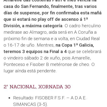
casa do San Fernando, finalmente, tras varios
días de suspense, por fin confirmaba esta mañá
que si estará no play off de ascenso á 1ª
División, a máxima categoría
. O cadro herculino
medirase ao Almagro, aida será en A Coruña a
próximo fin de semana e a volta, en Ciudad Real
o 16-17 de uño. Mentres,
na Copa 1ª Galicia,
teremos 3 equipos na Final a 4
que se celebrará
o vindeiro sábado 2 de xuño, pois Amarelle,
Ponteceso e Fisober B metéronse de cheo. O
lugar aínda está pendente.
2ª NACIONAL, XORNADA 30
Resultado: FISOBER F.S.F. – A.D.A.E.
SIMANCAS (3-5).