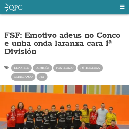
FSF: Emotivo adeus no Conco
e unha onda laranxa cara 1ª
División
DEPORTES
DUMBRÍA
PONTECESO
FÚTBOL SALA
CORISTANCO
FSF