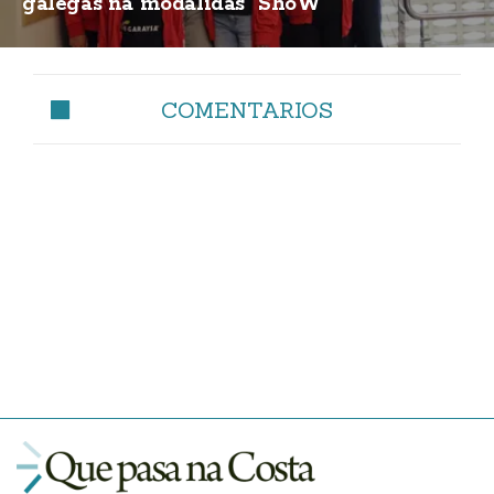
galegas na modalidas "ShoW"
COMENTARIOS