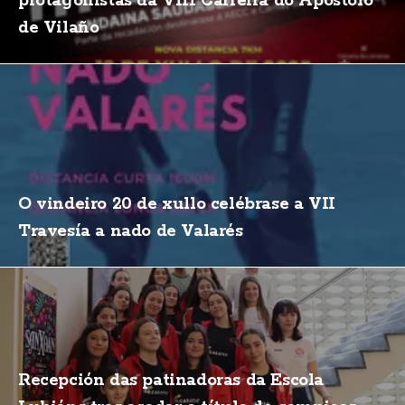
protagonistas da VIII Carreira do Apóstolo
de Vilaño
O vindeiro 20 de xullo celébrase a VII
Travesía a nado de Valarés
Recepción das patinadoras da Escola