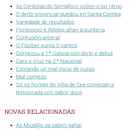
As Centolas do Semáforo collen o bo ritmo
.
O derbi provincial quedou en Santa Comba
.
Variedade de resultados
.
Ponteceso e Atletes afían a puntería
.
Confusión arbitral
.
O Fisober suma 3 cantos
.
Comezou a 1ª Galicia con derbi e debut
.
Cara e cruz na 2ª Nacional
:
Estirando un mal inicio de curso
.
Mal comezo
.
Só os homes do Villa de Cee comezan a
temporada con sabor doce
.
NOVAS RELACIONADAS
As Miúd@s xa saben gañar
.