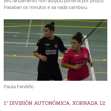
seu lanzamento non atopou portería por pouco.
Pasaban os minutos e xa nada cambiou.
Paula Fandiño
1ª DIVISIÓN AUTONÓMICA, XORNADA 12