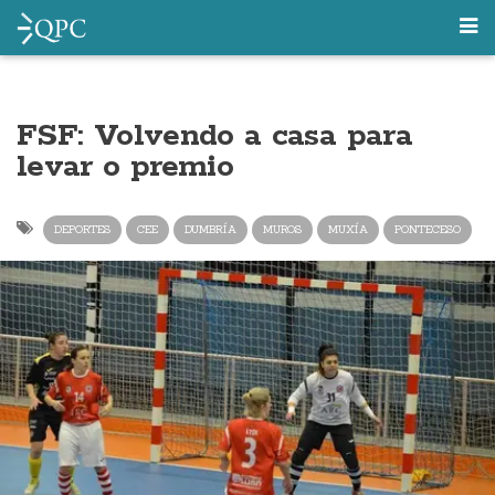
FSF: Volvendo a casa para
levar o premio
DEPORTES
CEE
DUMBRÍA
MUROS
MUXÍA
PONTECESO