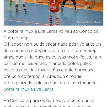
A porteira muxiá Eva Lema volveu ao Conco co
Colmenarejo
O Fisober non puido sacar nada positivo ante un
dos cocos da categoría como é o Colmenarejo,
aínda que si lle puxo as cousas moi difíciles, nun
partido moi disputado marcado polos goles
psicolóxicos das madrileñas e pola humidade
preludio do temporal Ana, nun choque
protagonizado pola ao que fora o seu fogar da
porteira muxiá Eva Lema
.
En Cee, cara para os homes, rompendo unha
malísima serie de resultados; e cruz para as