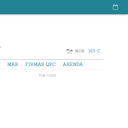
MOS
18.5 °C
S
MAR
FIRMAS QPC
AXENDA