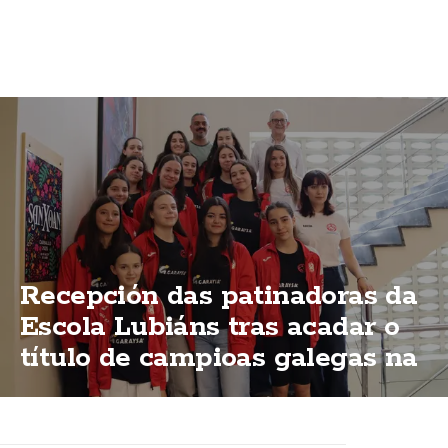
Recepción das patinadoras da
Escola Lubiáns tras acadar o
título de campioas galegas na
modalidas "ShoW"