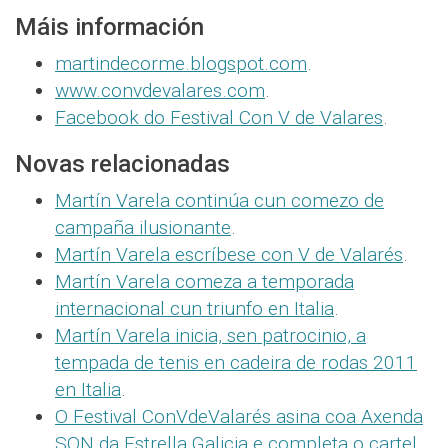
Máis información
martindecorme.blogspot.com
.
www.convdevalares.com
.
Facebook do Festival Con V de Valares
.
Novas relacionadas
Martín Varela continúa cun comezo de
campaña ilusionante
.
Martín Varela escríbese con V de Valarés
.
Martín Varela comeza a temporada
internacional cun triunfo en Italia
.
Martín Varela inicia, sen patrocinio, a
tempada de tenis en cadeira de rodas 2011
en Italia
.
O Festival ConVdeValarés asina coa Axenda
SON da Estrella Galicia e completa o cartel
.