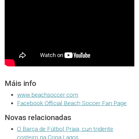
Máis info
www.beachsoccer.com
.
Facebook Official Beach Soccer Fan Page
.
Novas relacionadas
O Barça de Fútbol Praia, cun tridente
costeiro na Copa Lagos
.