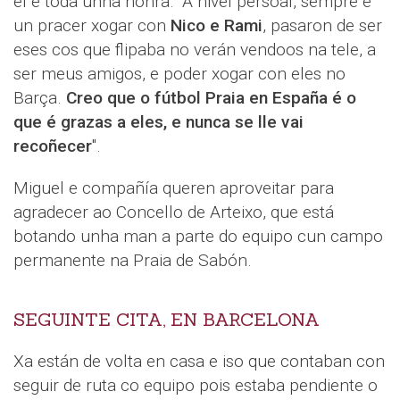
el é toda unha honra. "A nivel persoal, sempre é
un pracer xogar con
Nico e Rami
, pasaron de ser
eses cos que flipaba no verán vendoos na tele, a
ser meus amigos, e poder xogar con eles no
Barça.
Creo que o fútbol Praia en España é o
que é grazas a eles, e nunca se lle vai
recoñecer
".
Miguel e compañía queren aproveitar para
agradecer ao Concello de Arteixo, que está
botando unha man a parte do equipo cun campo
permanente na Praia de Sabón.
SEGUINTE CITA, EN BARCELONA
Xa están de volta en casa e iso que contaban con
seguir de ruta co equipo pois estaba pendiente o