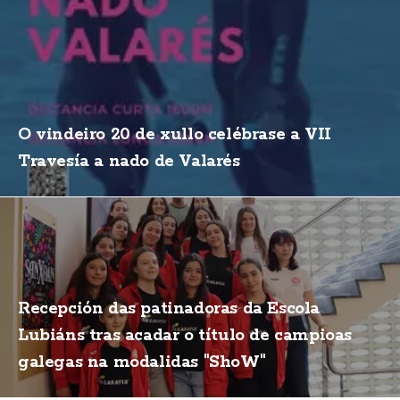
O vindeiro 20 de xullo celébrase a VII
Travesía a nado de Valarés
Recepción das patinadoras da Escola
Lubiáns tras acadar o título de campioas
galegas na modalidas "ShoW"