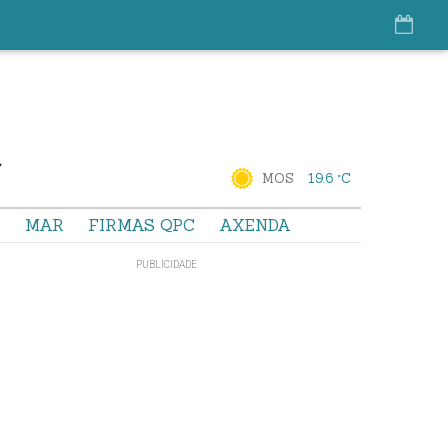
MOS
19.6 °C
S
MAR
FIRMAS QPC
AXENDA