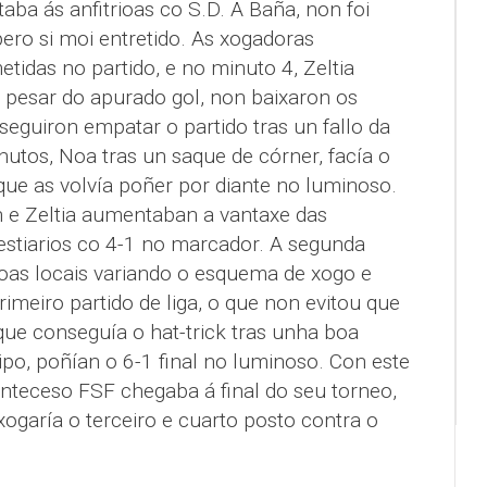
aba ás anfitrioas co S.D. A Baña, non foi
ero si moi entretido. As xogadoras
idas no partido, e no minuto 4, Zeltia
 pesar do apurado gol, non baixaron os
eguiron empatar o partido tras un fallo da
nutos, Noa tras un saque de córner, facía o
que as volvía poñer por diante no luminoso.
 e Zeltia aumentaban a vantaxe das
estiarios co 4-1 no marcador. A segunda
coas locais variando o esquema de xogo e
imeiro partido de liga, o que non evitou que
que conseguía o hat-trick tras unha boa
po, poñían o 6-1 final no luminoso. Con este
onteceso FSF chegaba á final do seu torneo,
ogaría o terceiro e cuarto posto contra o