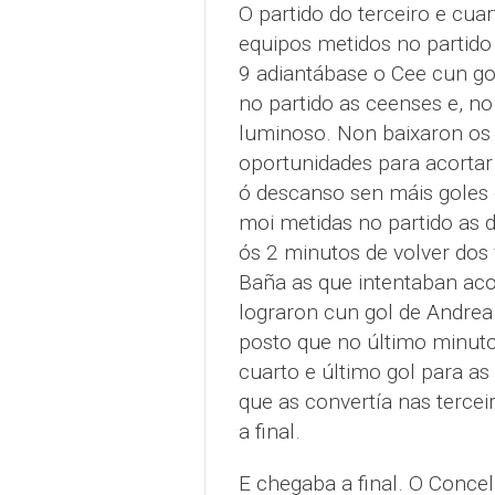
O partido do terceiro e cu
equipos metidos no partido
9 adiantábase o Cee cun go
no partido as ceenses e, no
luminoso. Non baixaron os 
oportunidades para acortar
ó descanso sen máis goles 
moi metidas no partido as d
ós 2 minutos de volver dos 
Baña as que intentaban acor
lograron cun gol de Andrea.
posto que no último minuto
cuarto e último gol para a
que as convertía nas terceir
a final.
E chegaba a final. O Conce