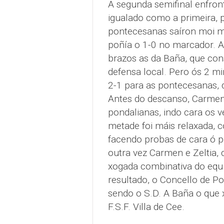
A segunda semifinal enfront
igualado como a primeira, p
pontecesanas saíron moi met
poñía o 1-0 no marcador. A
brazos as da Baña, que cons
defensa local. Pero ós 2 mi
2-1 para as pontecesanas, 
Antes do descanso, Carmen
pondalianas, indo cara os v
metade foi máis relaxada, 
facendo probas de cara ó pr
outra vez Carmen e Zeltia, 
xogada combinativa do equi
resultado, o Concello de P
sendo o S.D. A Baña o que x
F.S.F. Villa de Cee.