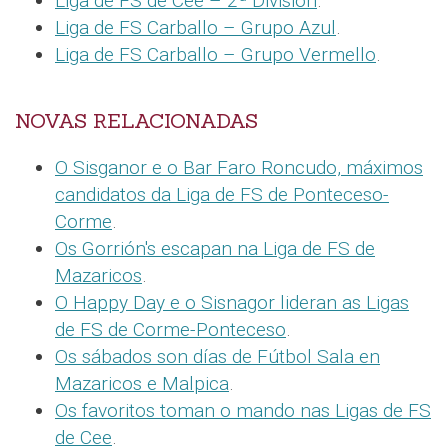
Liga de FS de Cee – 2ª División
.
Liga de FS Carballo – Grupo Azul
.
Liga de FS Carballo – Grupo Vermello
.
NOVAS RELACIONADAS
O Sisganor e o Bar Faro Roncudo, máximos
candidatos da Liga de FS de Ponteceso-
Corme
.
Os Gorrión's escapan na Liga de FS de
Mazaricos
.
O Happy Day e o Sisnagor lideran as Ligas
de FS de Corme-Ponteceso
.
Os sábados son días de Fútbol Sala en
Mazaricos e Malpica
.
Os favoritos toman o mando nas Ligas de FS
de Cee
.