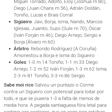
Miguel Torrado, Adolfo, Eloy (Joshua m.80),
Diego (Juan Chans m.56), Adrián Doldán,
Toniño, Lucas e Brais Corral
Sigüeiro
: Javi, Borja, Isma, Nando, Marcos
Iglesias, Juanito, Suso (Sule m.70), Óscar
(Iván Forján m.46), Diego Arnejo, Sergio e
Borja (Álvaro m.60)
Árbitro
: Reborido Rodríguez (A Coruña).
Amonestou a Borja e Isma do Sigüeiro
Goles
: 1-0 m.14 Toniño; 1-1 m.33 Diego
Arnejo; 1-2 m.52 Iván Forján; 1-3 m.62 Isma;
2-3 m.81 Toniño; 3-3 m.86 Sergio
Sabe moi rico
Salvou un puntazo o Corme
contra un Sigüeiro con potencial para loitar por
todo, e que se puxera 1-3 a falta de menos de
media hora. A pegada santiaguesa fóra letal para
castigar aos costeiros, que en xogo non estaban