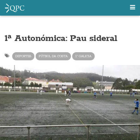
1ª Autonómica: Pau sideral
DEPORTES
FÚTBOL DA COSTA
1ª GALICIA