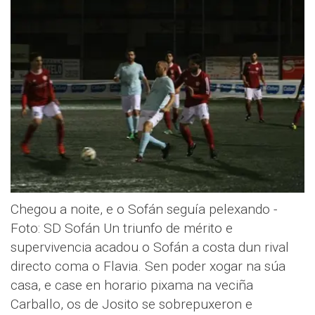
Chegou a noite, e o Sofán seguía pelexando -
Foto: SD Sofán Un triunfo de mérito e
supervivencia acadou o Sofán a costa dun rival
directo coma o Flavia. Sen poder xogar na súa
casa, e case en horario pixama na veciña
Carballo, os de Josito se sobrepuxeron e