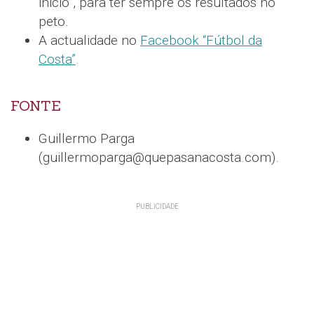
inicio”, para ter sempre os resultados no
peto.
A actualidade no
Facebook “Fútbol da
Costa”
.
FONTE
Guillermo Parga
(guillermoparga@quepasanacosta.com).