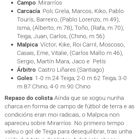
Campo
: Mirarríos
Carcacía
: Poli; Grela, Marcos, Kiko, Pablo
Tourís, Barreiro, (Pablo Lorenzo, m.49),
Isma, (Alberto, m.78), Toño, (Rafa, m.70),
Teiga, Juan, Carlos, (Chino, m.56)
Malpica
: Víctor; Kike, Roi Carril, Moscoso,
Casais, Eme, Vitalie, (Carlos Mallo m.46),
Sergio, Martín Mara, Jaco e Petís
Árbitro
: Castro Liñares (Santiago).
Goles
: 1-0 m.24 Teiga; 2-0 m.62 Teiga; 3-0
m.87 Chino; 4-0 m.90 Chino
Repaso do colista
Aínda que se xogou nunha
charca en forma de campo de fútbol de terra e as
condicións eran moi radicais, o Malpica non
apareceu sobre Mirarríos. No primeiro tempo
valeu o gol de Teiga para desequilibrar, tras unha