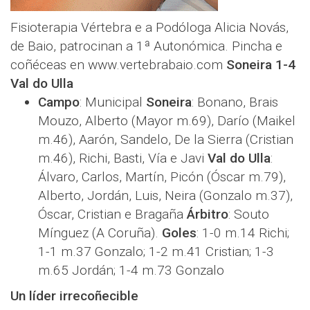
Fisioterapia Vértebra e a Podóloga Alicia Novás,
de Baio, patrocinan a 1ª Autonómica. Pincha e
coñéceas en www.vertebrabaio.com
Soneira 1-4
Val do Ulla
Campo
: Municipal
Soneira
: Bonano, Brais
Mouzo, Alberto (Mayor m.69), Darío (Maikel
m.46), Aarón, Sandelo, De la Sierra (Cristian
m.46), Richi, Basti, Vía e Javi
Val do Ulla
:
Álvaro, Carlos, Martín, Picón (Óscar m.79),
Alberto, Jordán, Luis, Neira (Gonzalo m.37),
Óscar, Cristian e Bragaña
Árbitro
: Souto
Mínguez (A Coruña).
Goles
: 1-0 m.14 Richi;
1-1 m.37 Gonzalo; 1-2 m.41 Cristian; 1-3
m.65 Jordán; 1-4 m.73 Gonzalo
Un líder irrecoñecible