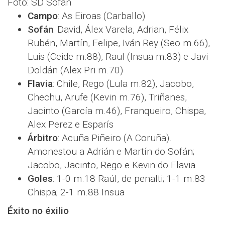
Foto: SD Sofán
Campo
: As Eiroas (Carballo)
Sofán
: David, Álex Varela, Adrian, Félix
Rubén, Martín, Felipe, Iván Rey (Seo m.66),
Luis (Ceide m.88), Raul (Insua m.83) e Javi
Doldán (Alex Pri m.70)
Flavia
: Chile, Rego (Lula m.82), Jacobo,
Chechu, Arufe (Kevin m.76), Triñanes,
Jacinto (García m.46), Franqueiro, Chispa,
Alex Perez e Esparís
Árbitro
: Acuña Piñeiro (A Coruña).
Amonestou a Adrián e Martín do Sofán;
Jacobo, Jacinto, Rego e Kevin do Flavia
Goles
: 1-0 m.18 Raúl, de penalti; 1-1 m.83
Chispa; 2-1 m.88 Insua
Éxito no éxilio