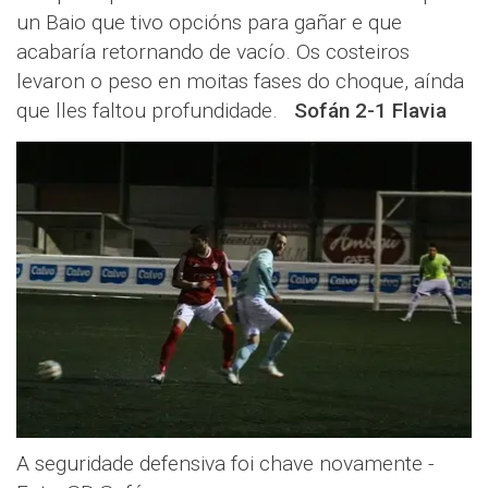
un Baio que tivo opcións para gañar e que
acabaría retornando de vacío. Os costeiros
levaron o peso en moitas fases do choque, aínda
que lles faltou profundidade.
Sofán 2-1 Flavia
A seguridade defensiva foi chave novamente -