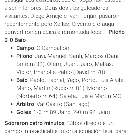
a ser inferiores. Dous dos tres goleadores
visitantes, Diego Arnejo e Iván Forján, pasaron
recentemente polo Xallas. O vento e o auga
convertiron en épica a remontada local.
Piloño
2-0 Baio
Campo
: O Camballón
Piloño
: Javi, Manuel, Santi, Marcos (Dani
Soto m.32), Otero, Juan, Jairo, Matías,
Víctor, Imanol e Pablo (David m.78)
Baio
: Pablo, Fachal, Yago, Porto, Luis Alvite,
Mario, Martín (Rubio m.81), Moreno
(Norberto m.64), Saleta, Luis e Martín MC
Árbitro
: Val Castro (Santiago).
Goles
: 1-0 m.89 Jairo; 2-0 m.94 Jairo
Sobraron catro minutos
Fútbol directo e un
campo impracticable foron a ecuación letal para