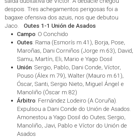
saída dubitativa de Víctor. A debacle chegou
despois. Tres achegamentos perigosas foi a
bagaxe ofensiva dos azuis, nos que debutou
Jaco.
Outes 1-1 Unión de Asados
Campo
: O Conchido
Outes
: Rama (Esmorís m.41), Borja, Pose,
Maroñas, Dani Corniños (Jorge m.63), David,
Samu, Martín, Eli, Mario e Yago Dosil
Unión
: Sergio, Pablo, Dani Conde, Víctor,
Pouso (Álex m.79), Walter (Mauro m.61),
Óscar, Santi, Sergio Nieto, Miguel Ángel e
Manoliño (Óscar m.82)
Árbitro
: Fernández Lodeiro (A Coruña).
Expulsou a Dani Conde do Unión de Asados.
Amonestou a Yago Dosil do Outes; Sergio,
Manoliño, Javi, Pablo e Víctor do Unión de
Asados