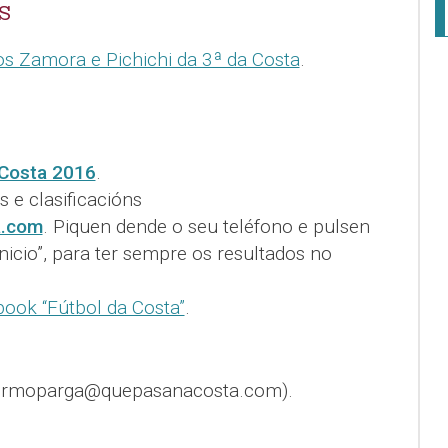
S
os Zamora e Pichichi da 3ª da Costa
.
Costa 2016
.
 e clasificacións
a.com
. Piquen dende o seu teléfono e pulsen
inicio”, para ter sempre os resultados no
ook “Fútbol da Costa”
.
llermoparga@quepasanacosta.com).