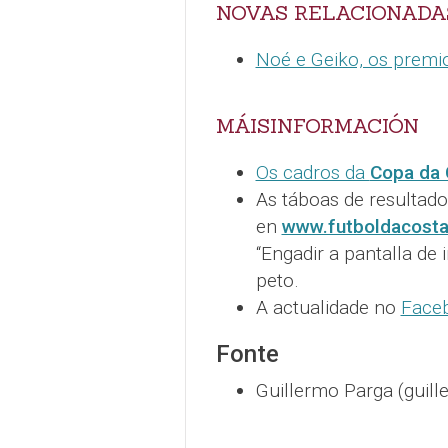
NOVAS RELACIONADA
Noé e Geiko, os premi
MÁISINFORMACIÓN
Os cadros da
Copa da 
As táboas de resultados
en
www.futboldacost
“Engadir a pantalla de 
peto.
A actualidade no
Faceb
Fonte
Guillermo Parga (gui