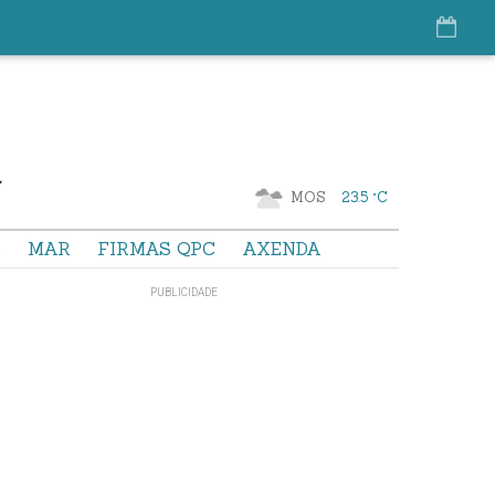
MOS
23.5 °C
S
MAR
FIRMAS QPC
AXENDA