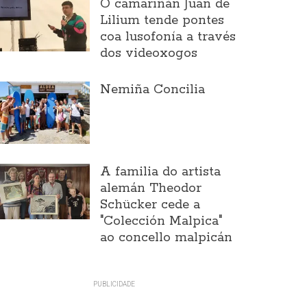
O camariñán Juan de
Lilium tende pontes
coa lusofonía a través
dos videoxogos
Nemiña Concilia
A familia do artista
alemán Theodor
Schücker cede a
"Colección Malpica"
ao concello malpicán