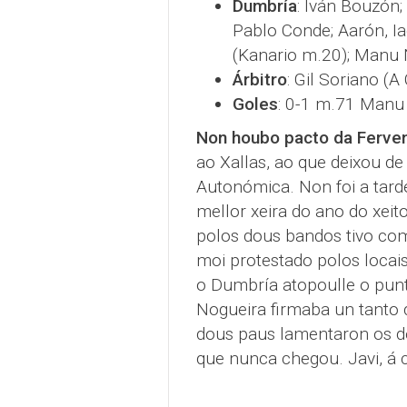
Dumbría
: Iván Bouzón;
Pablo Conde; Aarón, Ia
(Kanario m.20); Manu 
Árbitro
: Gil Soriano (A
Goles
: 0-1 m.71 Manu 
Non houbo pacto da Ferve
ao Xallas, ao que deixou de
Autonómica. Non foi a tar
mellor xeira do ano do xeit
polos dous bandos tivo com
moi protestado polos locais
o Dumbría atopoulle o pun
Nogueira firmaba un tanto 
dous paus lamentaron os d
que nunca chegou. Javi, á 