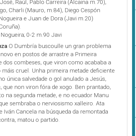
 José, Raúl, Pablo Carreira (Alcaina m.70),
go, Charli (Mauro, m.84), Diego Cespón
Nogueira e Juan de Dora (Javi m.20)
 Coruña).
Nogueira; 0-2 m.90 Javi
nza
O Dumbría buscoulle un gran problema
 novo en postos de arrastre a Primeira
de dos combeses, que viron como acababa a
o máis cruel. Unha primeira metade deficiente
o única salvedade o gol anulado a Jesús,
, que non viron fóra de xogo. Ben prantado,
to na segunda metade, e no ecuador Manu
que sembraba o nerviosismo xalleiro. Ata
e Iván Cancela na búsqueda da remontada
contra, matou o partido.