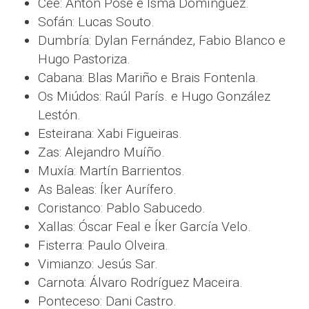
Cee: Antón Pose e Isma Domínguez.
Sofán: Lucas Souto.
Dumbría: Dylan Fernández, Fabio Blanco e
Hugo Pastoriza.
Cabana: Blas Mariño e Brais Fontenla.
Os Miúdos: Raúl París. e Hugo González
Lestón.
Esteirana: Xabi Figueiras.
Zas: Alejandro Muíño.
Muxía: Martín Barrientos.
As Baleas: Íker Aurífero.
Coristanco: Pablo Sabucedo.
Xallas: Óscar Feal e Íker García Velo.
Fisterra: Paulo Olveira.
Vimianzo: Jesús Sar.
Carnota: Álvaro Rodríguez Maceira.
Ponteceso: Dani Castro.