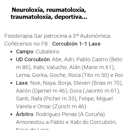
Fisioterapia Sar patrocina a 3ª Autonómica.
Coñécenos no FB
Corcubión 1-1 Laxe
Campo
: Cubaleiro
UD Corcubión
: Abe, Adri, Pablo Castro (Beto
m.80), Xabi, Valucho, Alán (Mario m.61),
Lema, Gorka, Goche, Roca (Tito m.50) e Roi
Laxe
: Noe, Naya, Borja, Steven (Brais m.70),
Aarón (Djamel m.46), Gora (Jacinto m.61),
Santi, Rafa (Pichel m.33), Felipe, Miguel
Varela e Omar (Zúrich m.46)
Árbitro
: Rodríguez Penas (A Coruña).
Amonestou a Pablo e Xabi do Corcubión;
Naya do Laxe