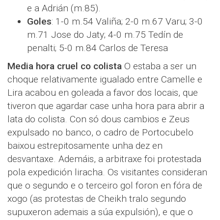
e a Adrián (m.85).
Goles
: 1-0 m.54 Valiña; 2-0 m.67 Varu; 3-0
m.71 Jose do Jaty; 4-0 m.75 Tedín de
penalti; 5-0 m.84 Carlos de Teresa
Media hora cruel co colista
O estaba a ser un
choque relativamente igualado entre Camelle e
Lira acabou en goleada a favor dos locais, que
tiveron que agardar case unha hora para abrir a
lata do colista. Con só dous cambios e Zeus
expulsado no banco, o cadro de Portocubelo
baixou estrepitosamente unha dez en
desvantaxe. Ademáis, a arbitraxe foi protestada
pola expedición liracha. Os visitantes consideran
que o segundo e o terceiro gol foron en fóra de
xogo (as protestas de Cheikh tralo segundo
supuxeron ademais a súa expulsión), e que o