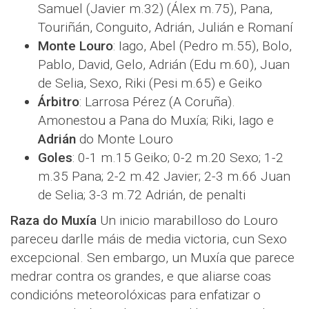
Samuel (Javier m.32) (Álex m.75), Pana,
Touriñán, Conguito, Adrián, Julián e Romaní
Monte Louro
: Iago, Abel (Pedro m.55), Bolo,
Pablo, David, Gelo, Adrián (Edu m.60), Juan
de Selia, Sexo, Riki (Pesi m.65) e Geiko
Árbitro
: Larrosa Pérez (A Coruña).
Amonestou a Pana do Muxía; Riki, Iago e
Adrián
do Monte Louro
Goles
: 0-1 m.15 Geiko; 0-2 m.20 Sexo; 1-2
m.35 Pana; 2-2 m.42 Javier; 2-3 m.66 Juan
de Selia; 3-3 m.72 Adrián, de penalti
Raza do Muxía
Un inicio marabilloso do Louro
pareceu darlle máis de media victoria, cun Sexo
excepcional. Sen embargo, un Muxía que parece
medrar contra os grandes, e que aliarse coas
condicións meteorolóxicas para enfatizar o