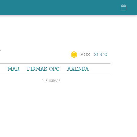
MOS
21.8 °C
S
MAR
FIRMAS QPC
AXENDA