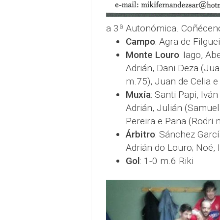
a 3ª Autonómica. Coñécen
Campo
: Agra de Filgue
Monte Louro
: Iago, Ab
Adrián, Dani Deza (Jua
m.75), Juan de Celia e
Muxía
: Santi Papi, Iv
Adrián, Julián (Samuel
Pereira e Pana (Rodri 
Árbitro
: Sánchez Garcí
Adrián do Louro; Noé, 
Gol
: 1-0 m.6 Riki