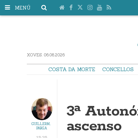
MENÚ
XOVES. 06.08.2026
COSTA DA MORTE
CONCELLOS
3ª Autonó
ascenso
GUILLERMO
PARGA
15:25