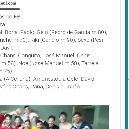
os no FB
ira
el, Borja, Pablo, Gelo (Pedro de García m.80),
nche m.70), Riki (Canelo m.90), Sexo (Pesi
 David
án Chans, Conguito, José Manuel, Denis,
 m.58), Noé (José Manuel m.58), Tarrela,
m.75)
a (A Coruña). Amonestou a Gelo, David,
Iváns Chans, Pana, Denis e Julián