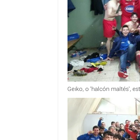
Geiko, o 'halcón maltés', e