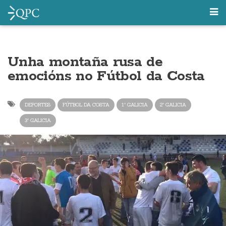
Unha montaña rusa de
emocións no Fútbol da Costa
DEPORTES
FÚTBOL DA COSTA
1ª GALICIA
2ª GALICIA
3ª GALICIA