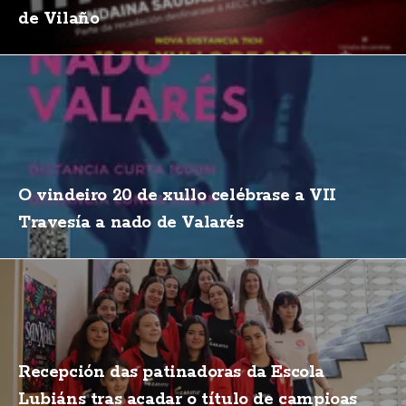
de Vilaño
O vindeiro 20 de xullo celébrase a VII
Travesía a nado de Valarés
Recepción das patinadoras da Escola
Lubiáns tras acadar o título de campioas