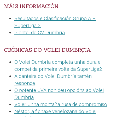
MÁIS INFORMACIÓN
Resultados e Clasificación Grupo A –
SuperLiga 2
.
Plantel do CV Dumbría
.
CRÓNICAS DO VOLEI DUMBRÇIA
O Volei Dumbría completa unha dura e
competida primeira volta da SuperLiga2
.
A canteira do Volei Dumbría tamén
responde
.
O potente UVA non deu opcións ao Volei
Dumbría
.
Volei: Unha montaña rusa de compromiso
.
Néstor, a fichaxe venelozana do Volei